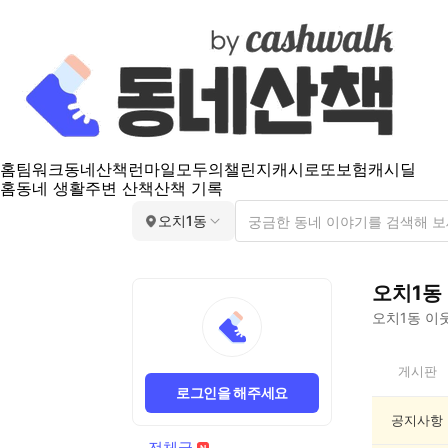
홈
팀워크
동네산책
런마일
모두의챌린지
캐시로또
보험
캐시딜
홈
동네 생활
주변 산책
산책 기록
오치1동
오치1동
오치1동
이웃
오
게시판
치
로그인을 해주세요
1
동
공지사항
전
전체글