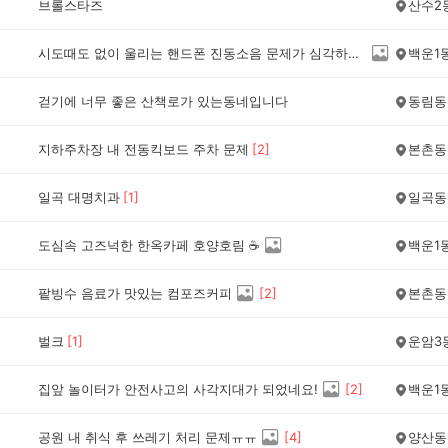
브롤스타즈
산수2
시도때도 없이 울리는 핸드폰 진동소음 문제가 심각하네요.
백운1
걷기에 너무 좋은 산책로가 있는동네입니다
동림동
지하주차장 내 전동킥보드 주차 문제
[
2
]
본촌동
일곡 대명치과
[
1
]
일곡동
도심속 고즈넉한 한옥카페 호양호림 ☕️
백운1
팥빙수 음료가 맛있는 컴포즈커피
[
2
]
본촌동
벌크
[
1
]
운암3
집앞 놀이터가 안전사고의 사각지대가 되었네요!
[
2
]
백운1
공원 내 취식 후 쓰레기 처리 문제ㅠㅠ
[
4
]
양산동