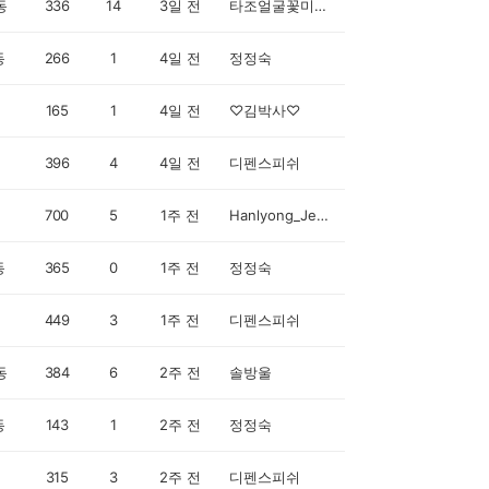
동
336
14
3일 전
타조얼굴꽃미남차은우박보검상남자테토남
동
266
1
4일 전
정정숙
165
1
4일 전
♡김박사♡
396
4
4일 전
디펜스피쉬
700
5
1주 전
Hanlyong_Jegal
동
365
0
1주 전
정정숙
449
3
1주 전
디펜스피쉬
동
384
6
2주 전
솔방울
동
143
1
2주 전
정정숙
315
3
2주 전
디펜스피쉬