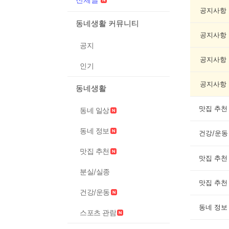
체
글
공지사항
게
동네생활 커뮤니티
시
공지사항
글
공지
목
록
공지사항
인기
공지사항
동네생활
맛집 추천
동네 일상
동네 정보
건강/운동
맛집 추천
맛집 추천
분실/실종
맛집 추천
건강/운동
동네 정보
스포츠 관람