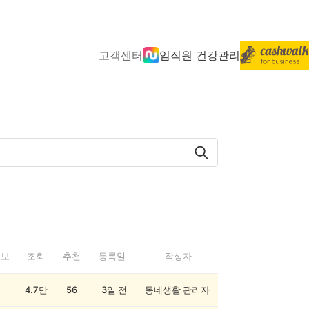
고객센터
임직원 건강관리
정보
조회
추천
등록일
작성자
4.7만
56
3일 전
동네생활 관리자