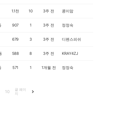
1.1천
10
3주 전
콩이맘
동
907
1
3주 전
정정숙
679
3
3주 전
디펜스피쉬
동
588
8
3주 전
KRAY4ZJ
동
571
1
1개월 전
정정숙
끝 페이
10
지