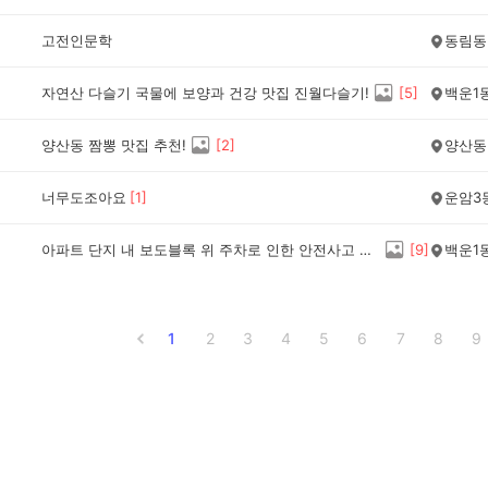
고전인문학
동림동
자연산 다슬기 국물에 보양과 건강 맛집 진월다슬기!
[
5
]
백운1
양산동 짬뽕 맛집 추천!
[
2
]
양산동
너무도조아요
[
1
]
운암3
아파트 단지 내 보도블록 위 주차로 인한 안전사고 문제가 심각하네요!
[
9
]
백운1
1
2
3
4
5
6
7
8
9