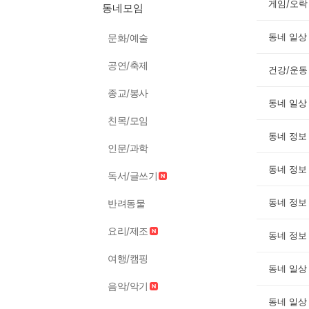
게임/오락
동네모임
동네 일상
문화/예술
공연/축제
건강/운동
종교/봉사
동네 일상
친목/모임
동네 정보
인문/과학
동네 정보
독서/글쓰기
동네 정보
반려동물
요리/제조
동네 정보
여행/캠핑
동네 일상
음악/악기
동네 일상