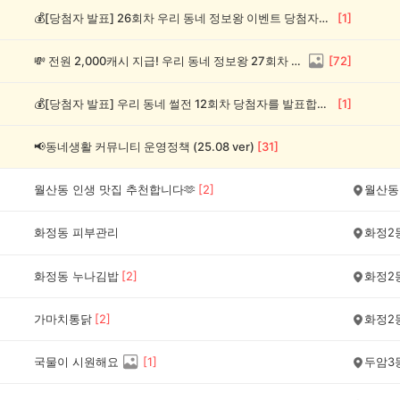
💰[당첨자 발표] 26회차 우리 동네 정보왕 이벤트 당첨자를 발표합니다!
[
1
]
💸 전원 2,000캐시 지급! 우리 동네 정보왕 27회차 (~8/10)
[
72
]
💰[당첨자 발표] 우리 동네 썰전 12회차 당첨자를 발표합니다!
[
1
]
📢동네생활 커뮤니티 운영정책 (25.08 ver)
[
31
]
월산동 인생 맛집 추천합니다🫶
[
2
]
월산동
화정동 피부관리
화정2
화정동 누나김밥
[
2
]
화정2
가마치통닭
[
2
]
화정2
국물이 시원해요
[
1
]
두암3