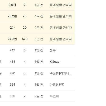
9.9천
7
4일 전
동네생활 관리자
20.2만
75
1주 전
동네생활 관리자
2만
20
1주 전
동네생활 관리자
24.3만
570
1년 전
동네생활 관리자
242
0
1일 전
짱구
동
434
4
1일 전
KiSuzy
동
490
5
1일 전
수정(테라피나린)
동
354
4
1일 전
아름(나린)
동
525
2
2일 전
우민재