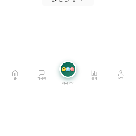
7
21
42
홈
캐시톡
통계
MY
캐시로또