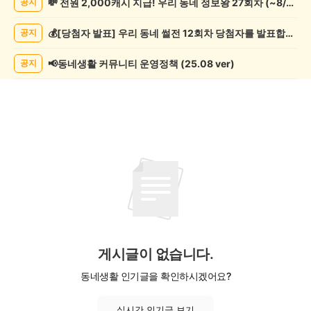
💸 전원 2,000캐시 지급! 우리 동네 정보왕 27회차 (~8/10)
공지
기
게
💰[당첨자 발표] 우리 동네 썰전 12회차 당첨자를 발표합니다!
공지
시
글
목
📢동네생활 커뮤니티 운영정책 (25.08 ver)
공지
록
게시글이 없습니다.
동네생활 인기글을 확인하시겠어요?
실시간 인기글 보기