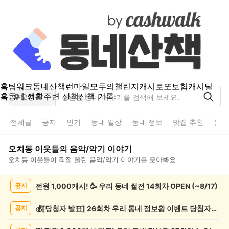
홈
팀워크
동네산책
런마일
모두의챌린지
캐시로또
보험
캐시딜
홈
동네 생활
주변 산책
산책 기록
오치동
전체글
공지
인기
동네 일상
동네 정보
맛집 추천
분실
오치동
이웃들의
음악/악기
이야기
오치동
이웃들이 직접 올린
음악/악기
이야기를 모아봐요
오
전원 1,000캐시! 🥳 우리 동네 썰전 14회차 OPEN (~8/17)
공지
치
동
음
💰[당첨자 발표] 26회차 우리 동네 정보왕 이벤트 당첨자를 발표합니다!
공지
악/
악