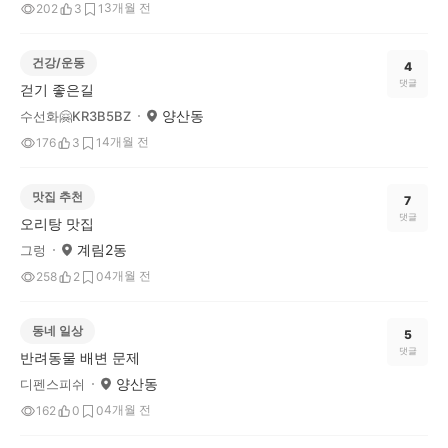
3개월 전
202
3
1
건강/운동
4
댓글
걷기 좋은길
양산동
수선화🤗KR3B5BZ
4개월 전
176
3
1
맛집 추천
7
댓글
오리탕 맛집
계림2동
그렁
4개월 전
258
2
0
동네 일상
5
댓글
반려동물 배변 문제
양산동
디펜스피쉬
4개월 전
162
0
0