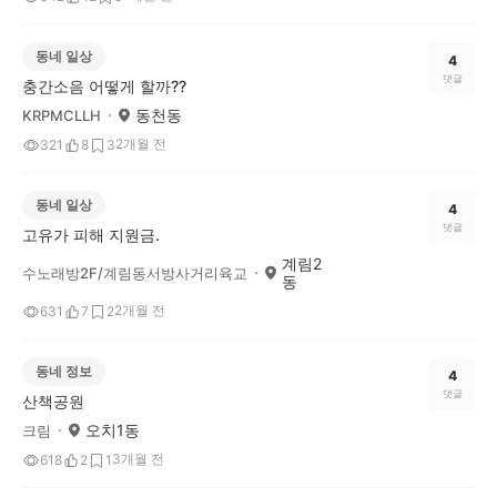
동네 일상
4
댓글
충간소음 어떻게 할까??
동천동
KRPMCLLH
2개월 전
321
8
3
동네 일상
4
댓글
고유가 피해 지원금.
계림2
수노래방2F/계림동서방사거리육교
동
2개월 전
631
7
2
동네 정보
4
댓글
산책공원
오치1동
크림
3개월 전
618
2
1