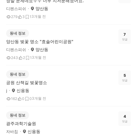
정말 문제네요ㅜㅜ 너무 지저분해졌어요.
양산동
디펜스피쉬
3개월 전
279
3
1
동네 정보
7
댓글
양산동 벚꽃 명소 "효솔어린이공원"
양산동
디펜스피쉬
3개월 전
243
2
1
동네 정보
5
댓글
공원 산책길 벚꽃명소
신용동
j
3개월 전
162
0
0
동네 정보
4
댓글
광주과학기술원
신용동
자바칩