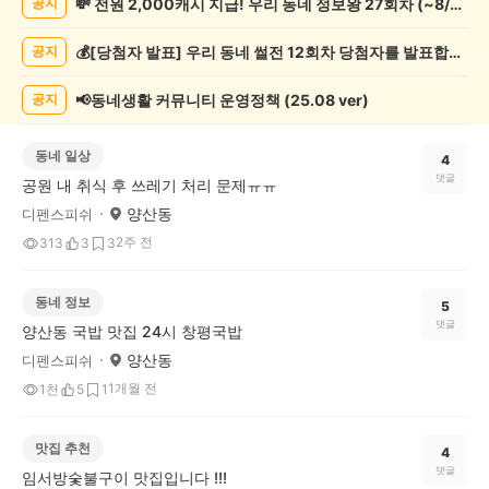
💸 전원 2,000캐시 지급! 우리 동네 정보왕 27회차 (~8/10)
공지
게
시
💰[당첨자 발표] 우리 동네 썰전 12회차 당첨자를 발표합니다!
공지
글
목
록
📢동네생활 커뮤니티 운영정책 (25.08 ver)
공지
동네 일상
4
댓글
공원 내 취식 후 쓰레기 처리 문제ㅠㅠ
양산동
디펜스피쉬
2주 전
313
3
3
동네 정보
5
댓글
양산동 국밥 맛집 24시 창평국밥
양산동
디펜스피쉬
1개월 전
1천
5
1
맛집 추천
4
댓글
임서방숯불구이 맛집입니다 !!!