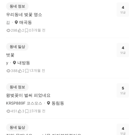
동네 정보
4
댓글
우리동네 벚꽃 명소
매곡동
김
3개월 전
298
2
0
동네 일상
4
댓글
벗꽃
내방동
y
3개월 전
388
2
1
동네 정보
5
댓글
왕벚꽂이 벌써 피었네요
동림동
KRSP889F 코스모스
3개월 전
451
3
2
동네 일상
4
댓글