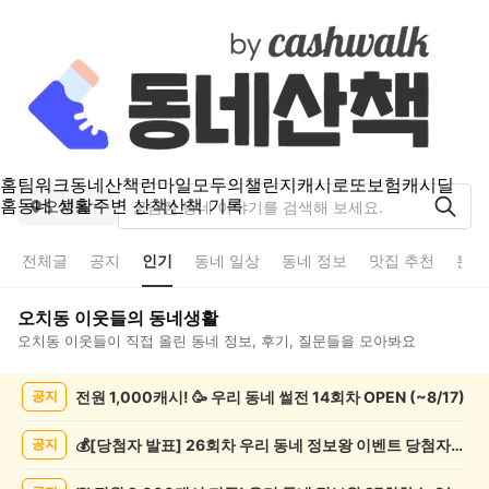
홈
팀워크
동네산책
런마일
모두의챌린지
캐시로또
보험
캐시딜
홈
동네 생활
주변 산책
산책 기록
오치동
전체글
공지
인기
동네 일상
동네 정보
맛집 추천
분실
오치동
이웃들의 동네생활
오치동
이웃들이 직접 올린 동네 정보, 후기, 질문들을 모아봐요
오
전원 1,000캐시! 🥳 우리 동네 썰전 14회차 OPEN (~8/17)
공지
치
동
인
💰[당첨자 발표] 26회차 우리 동네 정보왕 이벤트 당첨자를 발표합니다!
공지
기
글