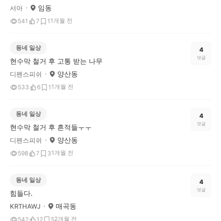
임동
서아
1개월 전
541
7
1
동네 일상
4
댓글
현수막 철거 후 고통 받는 나무
양산동
디펜스피쉬
1개월 전
533
6
1
동네 일상
4
댓글
현수막 철거 후 흔적들ㅜㅜ
양산동
디펜스피쉬
1개월 전
598
7
3
동네 일상
4
댓글
힘들다.
매곡동
KRTHAWJ
2개월 전
542
12
5