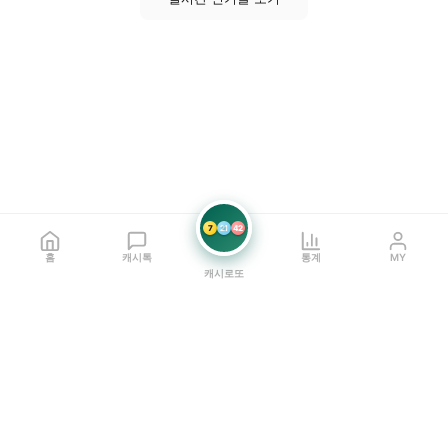
7
21
42
홈
캐시톡
통계
MY
캐시로또