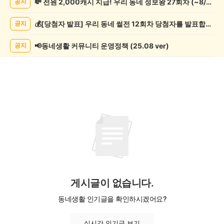
💸 전원 2,000캐시 지급! 우리 동네 정보왕 27회차 (~8/10)
공지
관
람
💰[당첨자 발표] 우리 동네 썰전 12회차 당첨자를 발표합니다!
공지
게
시
글
📢동네생활 커뮤니티 운영정책 (25.08 ver)
공지
목
록
게시글이 없습니다.
동네생활 인기글을 확인하시겠어요?
실시간 인기글 보기