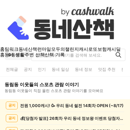
홈
팀워크
동네산책
런마일
모두의챌린지
캐시로또
보험
캐시딜
홈
동네 생활
주변 산책
산책 기록
동림동
전체글
공지
인기
동네 일상
동네 정보
맛집 추천
분실
동림동
이웃들의
스포츠 관람
이야기
동림동
이웃들이 직접 올린
스포츠 관람
이야기를 모아봐요
동
전원 1,000캐시! 🥳 우리 동네 썰전 14회차 OPEN (~8/17)
공지
림
동
스
💰[당첨자 발표] 26회차 우리 동네 정보왕 이벤트 당첨자를 발표합니다!
공지
포
츠