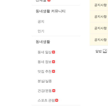
제
조
공지사항
게
동네생활 커뮤니티
시
공지사항
글
공지
목
록
공지사항
인기
공지사항
동네생활
알밥
동네 일상
동네 정보
맛집 추천
분실/실종
건강/운동
스포츠 관람