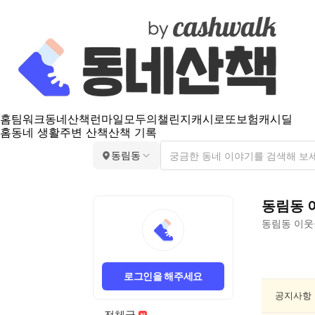
홈
팀워크
동네산책
런마일
모두의챌린지
캐시로또
보험
캐시딜
홈
동네 생활
주변 산책
산책 기록
동림동
동림동
동림동
이웃
동
림
로그인을 해주세요
동
요
공지사항
리/
전체글