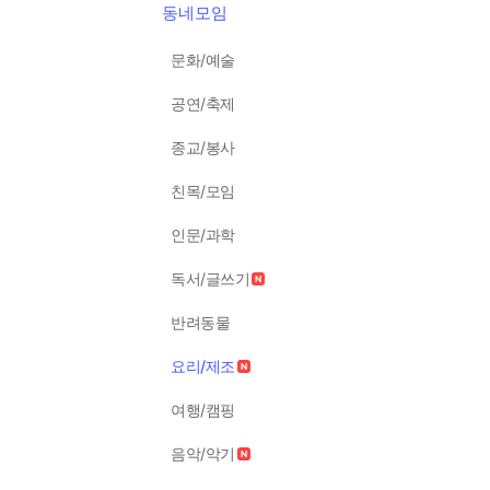
동네모임
문화/예술
공연/축제
종교/봉사
친목/모임
인문/과학
독서/글쓰기
반려동물
요리/제조
여행/캠핑
음악/악기