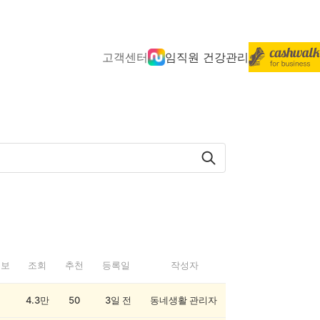
고객센터
임직원 건강관리
정보
조회
추천
등록일
작성자
4.3만
50
3일 전
동네생활 관리자