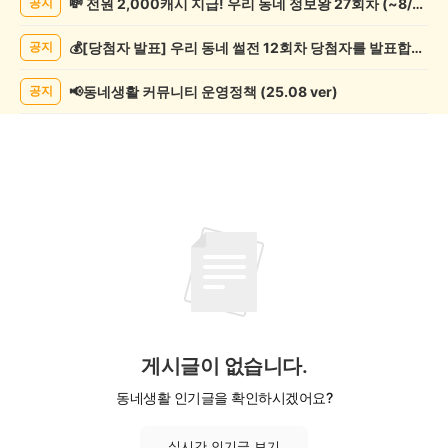
💸 전원 2,000캐시 지급! 우리 동네 정보왕 27회차 (~8/10)
공지
모
임
💰[당첨자 발표] 우리 동네 썰전 12회차 당첨자를 발표합니다!
공지
게
시
글
📢동네생활 커뮤니티 운영정책 (25.08 ver)
공지
목
록
게시글이 없습니다.
동네생활 인기글을 확인하시겠어요?
실시간 인기글 보기