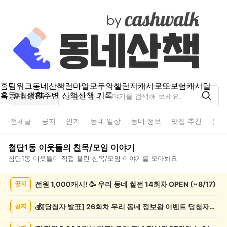
홈
팀워크
동네산책
런마일
모두의챌린지
캐시로또
보험
캐시딜
홈
동네 생활
주변 산책
산책 기록
첨단1동
전체글
공지
인기
동네 일상
동네 정보
맛집 추천
분실
첨단1동
이웃들의
친목/모임
이야기
첨단1동
이웃들이 직접 올린
친목/모임
이야기를 모아봐요
첨
전원 1,000캐시! 🥳 우리 동네 썰전 14회차 OPEN (~8/17)
공지
단
1
동
💰[당첨자 발표] 26회차 우리 동네 정보왕 이벤트 당첨자를 발표합니다!
공지
친
목/