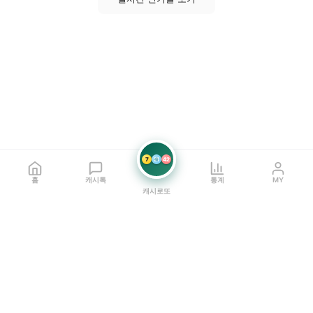
7
21
42
홈
캐시톡
통계
MY
캐시로또