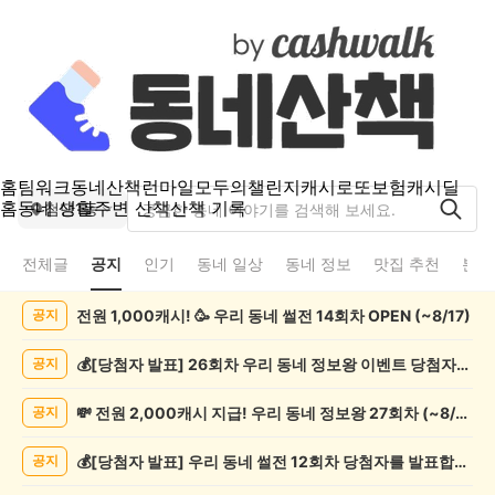
홈
팀워크
동네산책
런마일
모두의챌린지
캐시로또
보험
캐시딜
홈
동네 생활
주변 산책
산책 기록
첨단1동
전체글
공지
인기
동네 일상
동네 정보
맛집 추천
분실
첨
전원 1,000캐시! 🥳 우리 동네 썰전 14회차 OPEN (~8/17)
공지
단
1
동
💰[당첨자 발표] 26회차 우리 동네 정보왕 이벤트 당첨자를 발표합니다!
공지
공
지
💸 전원 2,000캐시 지급! 우리 동네 정보왕 27회차 (~8/10)
공지
게
시
💰[당첨자 발표] 우리 동네 썰전 12회차 당첨자를 발표합니다!
공지
글
목