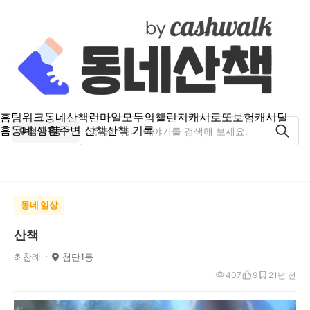
홈
팀워크
동네산책
런마일
모두의챌린지
캐시로또
보험
캐시딜
홈
동네 생활
주변 산책
산책 기록
첨단1동
동네 일상
산책
최찬례
첨단1동
407
9
2
1년 전