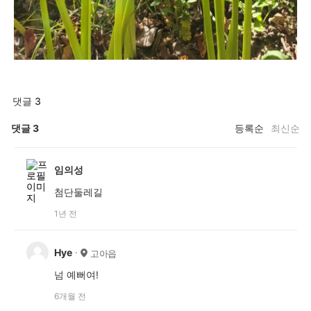
댓글 3
댓글
3
등록순
최신순
임의성
첨단둘레길
1년 전
Hye
고아읍
넘 예뻐여!
6개월 전