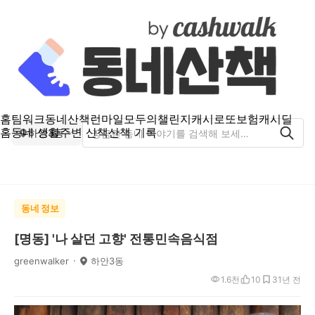
홈
팀워크
동네산책
런마일
모두의챌린지
캐시로또
보험
캐시딜
홈
동네 생활
주변 산책
산책 기록
하안3동
동네 정보
[명동] '나 살던 고향' 전통민속음식점
greenwalker
하안3동
1.6천
10
3
1년 전