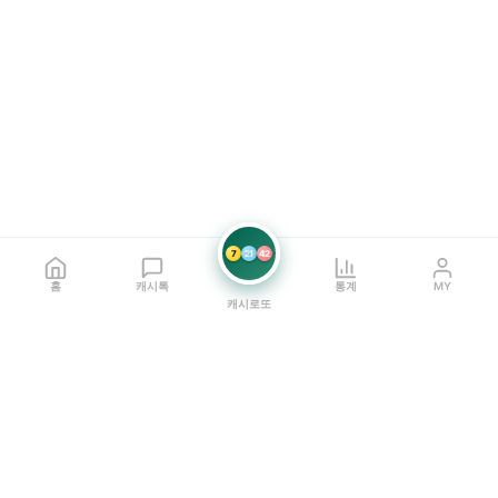
7
21
42
홈
캐시톡
통계
MY
캐시로또