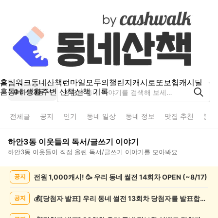
홈
팀워크
동네산책
런마일
모두의챌린지
캐시로또
보험
캐시딜
홈
동네 생활
주변 산책
산책 기록
하안3동
전체글
공지
인기
동네 일상
동네 정보
맛집 추천
분실
하안3동
이웃들의
독서/글쓰기
이야기
하안3동
이웃들이 직접 올린
독서/글쓰기
이야기를 모아봐요
하
전원 1,000캐시! 🥳 우리 동네 썰전 14회차 OPEN (~8/17)
공지
안
3
동
💰[당첨자 발표] 우리 동네 썰전 13회차 당첨자를 발표합니다!
공지
독
서/