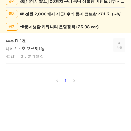
💰[당첨자 발표] 26회차 우리 동네 정보왕 이벤트 당첨자를 발표합니다!
공지
글
쓰
💸 전원 2,000캐시 지급! 우리 동네 정보왕 27회차 (~8/10)
공지
기
게
시
📢동네생활 커뮤니티 운영정책 (25.08 ver)
공지
글
목
수능 D-1전
록
2
오류제1동
댓글
나이츠
9개월 전
211
3
0
1