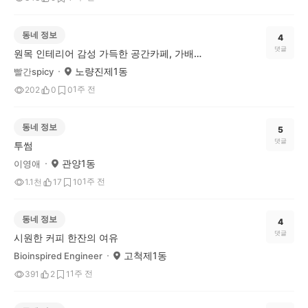
동네 정보
4
댓글
원목 인테리어 감성 가득한 공간카페, 가배도 후기
노량진제1동
빨간spicy
1주 전
202
0
0
동네 정보
5
댓글
투썸
관양1동
이영애
1주 전
1.1천
17
10
동네 정보
4
댓글
시원한 커피 한잔의 여유
고척제1동
Bioinspired Engineer
1주 전
391
2
1