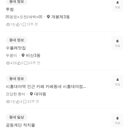
동네 정보
4
댓글
투썸
개봉제3동
💌쑸였<오전/새벽>💌
2주 전
1천
1
1
동네 정보
6
댓글
수플레맛집
비산3동
두콩이
2주 전
426
0
0
동네 정보
4
댓글
시흥대야역 인근 카페 카페동네 시흥대야점을 소개합니다
대야동
건강한 환이
2주 전
1천
4
3
동네 일상
8
댓글
공동계단 적치물