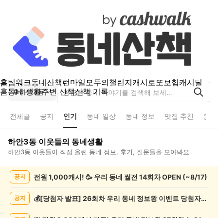
홈
팀워크
동네산책
런마일
모두의챌린지
캐시로또
보험
캐시딜
홈
동네 생활
주변 산책
산책 기록
하안3동
전체글
공지
인기
동네 일상
동네 정보
맛집 추천
분실
하안3동
이웃들의 동네생활
하안3동
이웃들이 직접 올린 동네 정보, 후기, 질문들을 모아봐요
하
전원 1,000캐시! 🥳 우리 동네 썰전 14회차 OPEN (~8/17)
공지
안
3
동
💰[당첨자 발표] 26회차 우리 동네 정보왕 이벤트 당첨자를 발표합니다!
공지
인
기