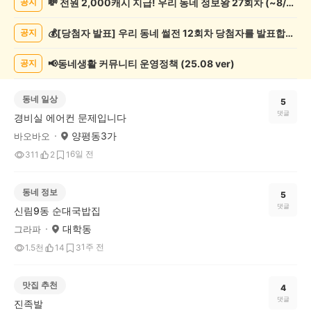
💸 전원 2,000캐시 지급! 우리 동네 정보왕 27회차 (~8/10)
공지
글
게
💰[당첨자 발표] 우리 동네 썰전 12회차 당첨자를 발표합니다!
공지
시
글
목
📢동네생활 커뮤니티 운영정책 (25.08 ver)
공지
록
동네 일상
5
댓글
경비실 에어컨 문제입니다
양평동3가
바오바오
6일 전
311
2
1
동네 정보
5
댓글
신림9동 순대국밥집
대학동
그라파
1주 전
1.5천
14
3
맛집 추천
4
댓글
진족발