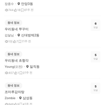
안양3동
장종수
1주 전
744
18
6
동네 정보
6
댓글
우리동네 쭈꾸미
신대방제2동
김달님
1주 전
1천
7
1
동네 정보
5
댓글
우리동네 초향각
일직동
Young(오전)
1주 전
407
1
0
동네 정보
5
댓글
조마루감자탕
삼성동
Zombie
1주 전
848
9
4