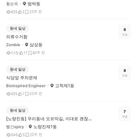
범박동
황순옥
2주 전
825
2
2
동네 일상
8
댓글
의류수거함
삼성동
Zombie
2주 전
1.1천
17
8
동네 일상
8
댓글
식당앞 주차문제
고척제1동
Bioinspired Engineer
2주 전
925
7
0
동네 일상
7
댓글
[노량진동] 우리동네 오르막길, 이대로 괜찮을까요?(어떤 개선이 필요할까요?)
노량진제1동
빨간spicy
2주 전
646
5
2