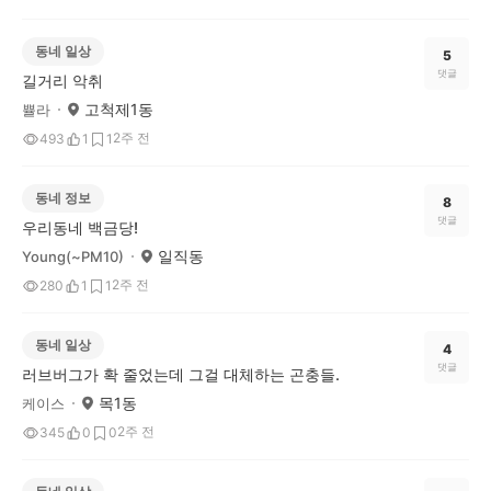
동네 일상
5
댓글
길거리 악취
고척제1동
쁄라
2주 전
493
1
1
동네 정보
8
댓글
우리동네 백금당!
일직동
Young(~PM10)
2주 전
280
1
1
동네 일상
4
댓글
러브버그가 확 줄었는데 그걸 대체하는 곤충들.
목1동
케이스
2주 전
345
0
0