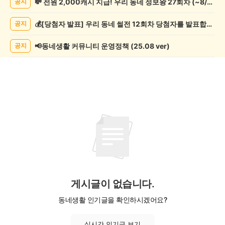
💸 전원 2,000캐시 지급! 우리 동네 정보왕 27회차 (~8/10)
공지
관
람
💰[당첨자 발표] 우리 동네 썰전 12회차 당첨자를 발표합니다!
공지
게
시
글
📢동네생활 커뮤니티 운영정책 (25.08 ver)
공지
목
록
게시글이 없습니다.
동네생활 인기글을 확인하시겠어요?
실시간 인기글 보기