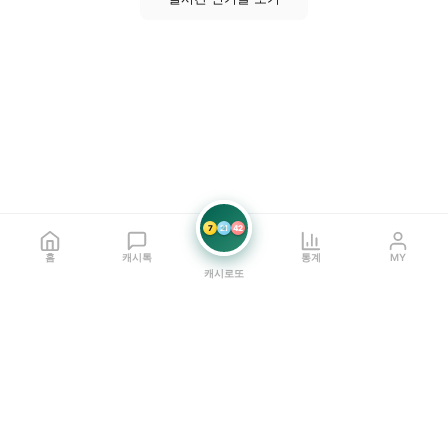
7
21
42
홈
캐시톡
통계
MY
캐시로또