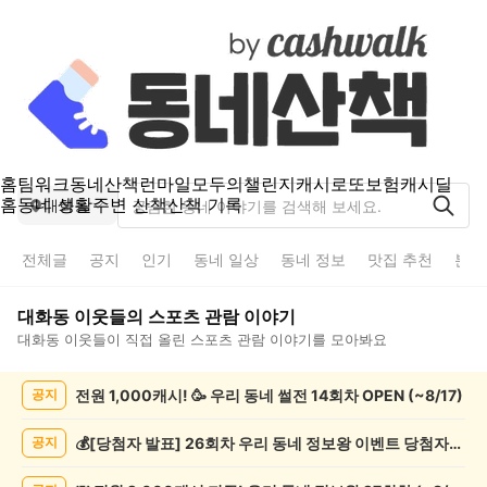
홈
팀워크
동네산책
런마일
모두의챌린지
캐시로또
보험
캐시딜
홈
동네 생활
주변 산책
산책 기록
대화동
전체글
공지
인기
동네 일상
동네 정보
맛집 추천
분실
대화동
이웃들의
스포츠 관람
이야기
대화동
이웃들이 직접 올린
스포츠 관람
이야기를 모아봐요
대
전원 1,000캐시! 🥳 우리 동네 썰전 14회차 OPEN (~8/17)
공지
화
동
스
💰[당첨자 발표] 26회차 우리 동네 정보왕 이벤트 당첨자를 발표합니다!
공지
포
츠