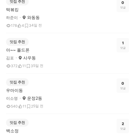
맛집 추천
0
댓글
떡볶킹
와동동
하준이
4일 전
178
4
3
맛집 추천
1
댓글
아~~ 폴드폰
사우동
김포
5일 전
372
11
3
맛집 추천
0
댓글
우마이동
운정2동
이소영
5일 전
540
11
2
맛집 추천
2
댓글
백소정