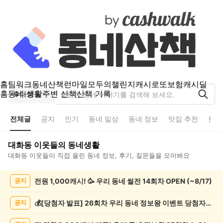
홈
팀워크
동네산책
런마일
모두의챌린지
캐시로또
보험
캐시딜
홈
동네 생활
주변 산책
산책 기록
대화동
전체글
공지
인기
동네 일상
동네 정보
맛집 추천
분실
대화동
이웃들의 동네생활
대화동
이웃들이 직접 올린 동네 정보, 후기, 질문들을 모아봐요
대
전원 1,000캐시! 🥳 우리 동네 썰전 14회차 OPEN (~8/17)
공지
화
동
전
💰[당첨자 발표] 26회차 우리 동네 정보왕 이벤트 당첨자를 발표합니다!
공지
체
글