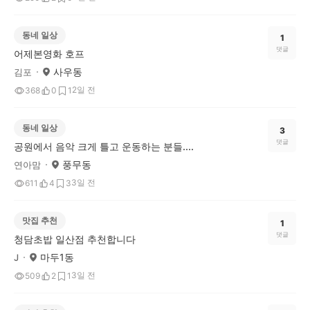
동네 일상
1
댓글
어제본영화 호프
사우동
김포
2일 전
368
0
1
동네 일상
3
댓글
공원에서 음악 크게 틀고 운동하는 분들....
풍무동
연아맘
3일 전
611
4
3
맛집 추천
1
댓글
청담초밥 일산점 추천합니다
마두1동
J
3일 전
509
2
1