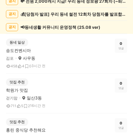
💸 전원 2,000캐시 지급! 우리 동네 정보왕 27회차 (~8/10)
공지
게
시
💰[당첨자 발표] 우리 동네 썰전 12회차 당첨자를 발표합니다!
공지
글
목
록
📢동네생활 커뮤니티 운영정책 (25.08 ver)
공지
동네 일상
0
댓글
송도컨벤시아
사우동
김포
3시간 전
458
4
0
맛집 추천
0
댓글
학원가 맛집
일산3동
걷기맘
16시간 전
711
5
2
맛집 추천
0
댓글
홍린 중식당 추천해요