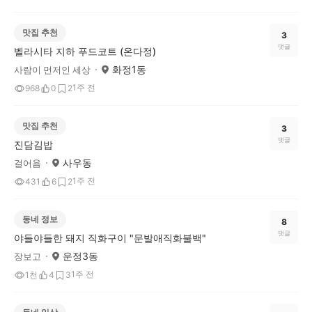
맛집 추천
3
댓글
벨라시타 지하 푸드코트 (온다정)
화정1동
사람이 먼저인 세상
1주 전
968
0
2
맛집 추천
3
댓글
진담김밥
사우동
걸어욤
1주 전
431
6
2
동네 정보
8
댓글
야들야들한 돼지 직화구이 "문발애직화불백"
운정3동
장보고
1주 전
1천
4
3