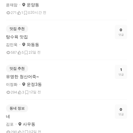
운양동
윤재맘
20시간 전
271
1
0
맛집 추천
0
댓글
탕수육 맛집
와동동
김민욱
2일 전
587
5
2
맛집 추천
1
댓글
유명한 청산어죽~
운정3동
이정화
2일 전
294
3
1
동네 정보
0
댓글
네
사우동
김포
2일 전
290
2
0