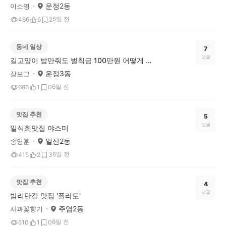
운정2동
이소영
5일 전
466
6
2
동네 일상
7
댓글
길고양이 밥만줘도 벌칙금 100만원 어떻게 생각하세요..
운정3동
장보고
6일 전
686
1
0
맛집 추천
5
댓글
일식회맛집 야스미
일산2동
송영훈
6일 전
415
2
3
맛집 추천
4
댓글
밤리단길 맛집 '플라토'
주엽2동
사과꽃향기
6일 전
510
1
0