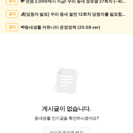
💸 전원 2,000캐시 지급! 우리 동네 정보왕 27회차 (~8/10)
공지
사
게
💰[당첨자 발표] 우리 동네 썰전 12회차 당첨자를 발표합니다!
공지
시
글
목
📢동네생활 커뮤니티 운영정책 (25.08 ver)
공지
록
게시글이 없습니다.
동네생활 인기글을 확인하시겠어요?
실시간 인기글 보기