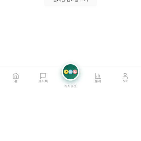
7
21
42
홈
캐시톡
통계
MY
캐시로또