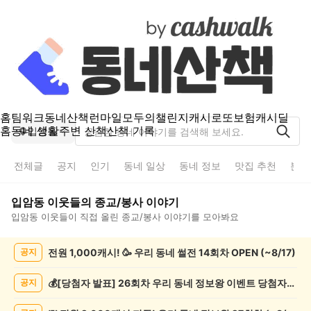
홈
팀워크
동네산책
런마일
모두의챌린지
캐시로또
보험
캐시딜
홈
동네 생활
주변 산책
산책 기록
입암동
전체글
공지
인기
동네 일상
동네 정보
맛집 추천
분실
입암동
이웃들의
종교/봉사
이야기
입암동
이웃들이 직접 올린
종교/봉사
이야기를 모아봐요
입
전원 1,000캐시! 🥳 우리 동네 썰전 14회차 OPEN (~8/17)
공지
암
동
종
💰[당첨자 발표] 26회차 우리 동네 정보왕 이벤트 당첨자를 발표합니다!
공지
교/
봉