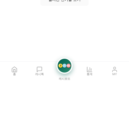
7
21
42
홈
캐시톡
통계
MY
캐시로또