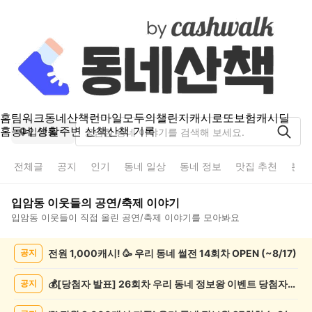
홈
팀워크
동네산책
런마일
모두의챌린지
캐시로또
보험
캐시딜
홈
동네 생활
주변 산책
산책 기록
입암동
전체글
공지
인기
동네 일상
동네 정보
맛집 추천
분실
입암동
이웃들의
공연/축제
이야기
입암동
이웃들이 직접 올린
공연/축제
이야기를 모아봐요
입
전원 1,000캐시! 🥳 우리 동네 썰전 14회차 OPEN (~8/17)
공지
암
동
공
💰[당첨자 발표] 26회차 우리 동네 정보왕 이벤트 당첨자를 발표합니다!
공지
연/
축