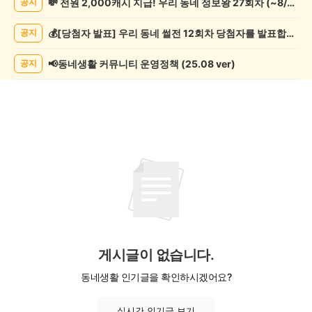
💸 전원 2,000캐시 지급! 우리 동네 정보왕 27회차 (~8/10)
공지
제
게
💰[당첨자 발표] 우리 동네 썰전 12회차 당첨자를 발표합니다!
공지
시
글
목
📢동네생활 커뮤니티 운영정책 (25.08 ver)
공지
록
게시글이 없습니다.
동네생활 인기글을 확인하시겠어요?
실시간 인기글 보기