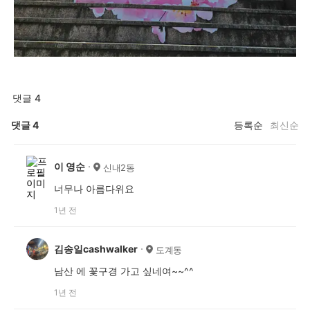
댓글 4
댓글
4
등록순
최신순
이 영순
신내2동
너무나 아름다위요
1년 전
김송일cashwalker
도계동
남산 에 꽃구경 가고 싶네여~~^^
1년 전