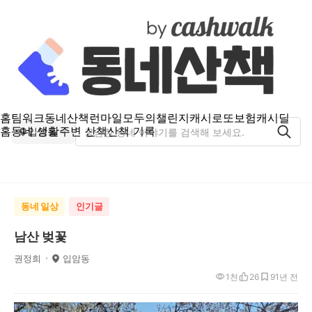
홈
팀워크
동네산책
런마일
모두의챌린지
캐시로또
보험
캐시딜
홈
동네 생활
주변 산책
산책 기록
입암동
동네 일상
인기글
남산 벚꽃
권정희
입암동
1천
26
9
1년 전