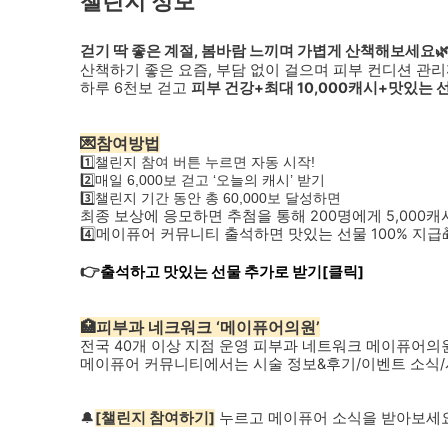
챌린지 정보
걷기 딱 좋은 계절, 봄바람 느끼며 가볍게 산책해보세요
산책하기 좋은 요즘, 부담 없이 걸으며 피부 컨디션 관리
하루 6천보 걷고
피부 건강+최대 10,000캐시+맛있는 
💌참여방법
1️⃣챌린지 참여 버튼 누르면 자동 시작!
2️⃣매일 6,000보 걷고 ‘오늘의 캐시’ 받기
3️⃣챌린지 기간 동안 총 60,000보 달성하면
최종 보상에 응모하면 추첨을 통해 200명에게 5,000캐
4️⃣메이퓨어 커뮤니티 출석하면 맛있는 선물 100% 지급
👉
출석하고 맛있는 선물 추가로 받기[클릭]
🏥피부과 네크워크 ‘메이퓨어의원’
전국 40개 이상 지점 운영 피부과 네트워크 메이퓨어의
메이퓨어 커뮤니티에서는 시술 정보&후기/이벤트 소식/시
🔔
[챌린지 참여하기]
누르고 메이퓨어 소식을 받아보세요