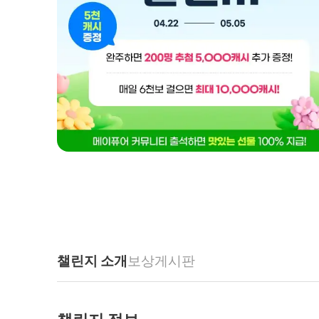
챌린지 소개
보상
게시판