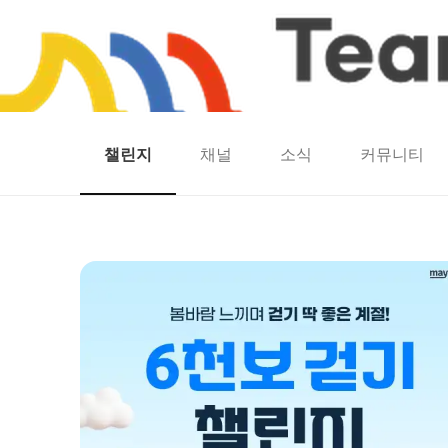
챌린지
채널
소식
커뮤니티
홈
팀워크
동네산책
런마일
모두의챌린지
캐시로또
보험
캐시딜