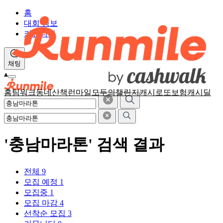
홈
대회 정보
커뮤니티
채팅
홈
팀워크
동네산책
런마일
모두의챌린지
캐시로또
보험
캐시딜
'충남마라톤' 검색 결과
전체
9
모집 예정
1
모집중
1
모집 마감
4
선착순 모집
3