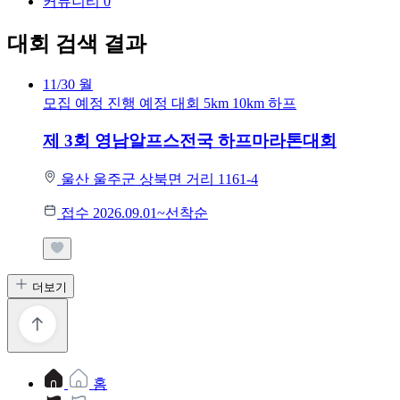
커뮤니티
0
대회 검색 결과
11/30
월
모집 예정
진행 예정 대회
5km
10km
하프
제 3회 영남알프스전국 하프마라톤대회
울산 울주군 상북면 거리 1161-4
접수 2026.09.01~선착순
더보기
홈