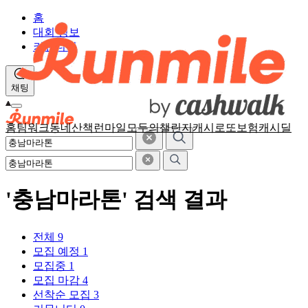
홈
대회 정보
커뮤니티
채팅
홈
팀워크
동네산책
런마일
모두의챌린지
캐시로또
보험
캐시딜
'충남마라톤' 검색 결과
전체
9
모집 예정
1
모집중
1
모집 마감
4
선착순 모집
3