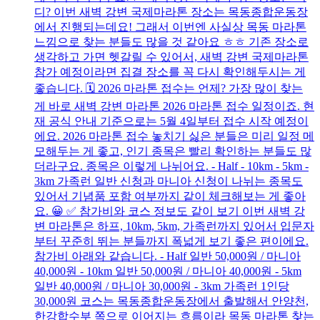
디? 이번 새벽 강변 국제마라톤 장소는 목동종합운동장
에서 진행되는데요! 그래서 이번엔 사실상 목동 마라톤
느낌으로 찾는 분들도 많을 것 같아요 ㅎㅎ 기존 장소로
생각하고 가면 헷갈릴 수 있어서, 새벽 강변 국제마라톤
참가 예정이라면 집결 장소를 꼭 다시 확인해두시는 게
좋습니다. 🗓️ 2026 마라톤 접수는 언제? 가장 많이 찾는
게 바로 새벽 강변 마라톤 2026 마라톤 접수 일정이죠. 현
재 공식 안내 기준으로는 5월 4일부터 접수 시작 예정이
에요. 2026 마라톤 접수 놓치기 싫은 분들은 미리 일정 메
모해두는 게 좋고, 인기 종목은 빨리 확인하는 분들도 많
더라구요. 종목은 이렇게 나뉘어요. - Half - 10km - 5km -
3km 가족런 일반 신청과 마니아 신청이 나뉘는 종목도
있어서 기념품 포함 여부까지 같이 체크해보는 게 좋아
요. 😀 ✅ 참가비와 코스 정보도 같이 보기 이번 새벽 강
변 마라톤은 하프, 10km, 5km, 가족런까지 있어서 입문자
부터 꾸준히 뛰는 분들까지 폭넓게 보기 좋은 편이에요.
참가비 아래와 같습니다. - Half 일반 50,000원 / 마니아
40,000원 - 10km 일반 50,000원 / 마니아 40,000원 - 5km
일반 40,000원 / 마니아 30,000원 - 3km 가족런 1인당
30,000원 코스는 목동종합운동장에서 출발해서 안양천,
한강합수부 쪽으로 이어지는 흐름이라 목동 마라톤 찾는