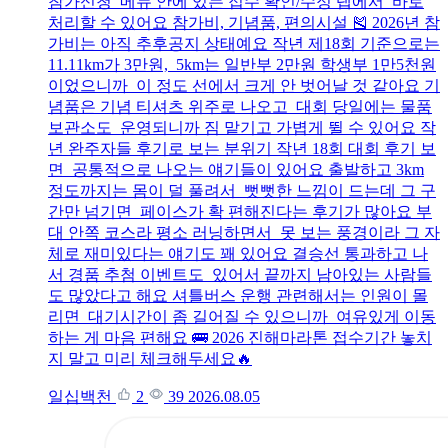
참가신청 메뉴 안에 있는 접수 확인/수정 탭에서 바로
처리할 수 있어요 참가비, 기념품, 편의시설 🎽 2026년 참
가비는 아직 추후공지 상태예요 작년 제18회 기준으로는
11.11km가 3만원, 5km는 일반부 2만원 학생부 1만5천원
이었으니까 이 정도 선에서 크게 안 벗어날 것 같아요 기
념품은 기념 티셔츠 위주로 나오고 대회 당일에는 물품
보관소도 운영되니까 짐 맡기고 가볍게 뛸 수 있어요 작
년 완주자들 후기로 보는 분위기 작년 18회 대회 후기 보
면 공통적으로 나오는 얘기들이 있어요 출발하고 3km
정도까지는 몸이 덜 풀려서 뻣뻣한 느낌이 드는데 그 구
간만 넘기면 페이스가 확 편해진다는 후기가 많아요 부
대 안쪽 코스라 평소 러닝하면서 못 보는 풍경이라 그 자
체로 재미있다는 얘기도 꽤 있어요 결승선 통과하고 나
서 경품 추첨 이벤트도 있어서 끝까지 남아있는 사람들
도 많았다고 해요 셔틀버스 운행 관련해서는 인원이 몰
리면 대기시간이 좀 길어질 수 있으니까 여유있게 이동
하는 게 마음 편해요 🚌 2026 진해마라톤 접수기간 놓치
지 말고 미리 체크해두세요🔥
일십백천
2
39
2026.08.05