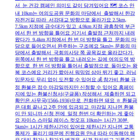
서 눈 건강 캠페인 의미도 같이 담겨있어요 🗺️ 코스 안
내 10km는 여의도공원 문화의 마당에서 출발해서 한강
자전거길 따라 서강대교 방향으로 올라가요 2.5km,
7.5km 지점에 급수대가 있고 4.9km 지점 광흥창역 부근
에서 한 번 방향을 틀어요 거기서 출발점 근처까지 내려
왔다가 9.4km 지점에서 한 번 더 방향을 틀고 문화의 마
당으로 들어오면서 완주하는 구조예요 5km는 문화의 마
당에서 출발해서 국회의사당 쪽 골목길로 올라갔다가
위쪽에서 한 번 방향을 틀고 내려오는 길에 여의도역 방
향으로 한 번 더 방향을 틀어서 출발점으로 돌아오는 왕
복 코스예요 거리가 짧아서 워밍업 삼아 뛰기 좋고 러닝
입문자도 무리 없이 도전할 수 있어요 💰 참가비 환불 규
정 환불은 접수 마감일까지만 신청할 수 있어요 홈페이
지에 있는 환불신청서(구글폼) 작성해서 제출하면 되고
확인은 사무국(1566-1936)으로 전화하면 돼요 ㅎ 환불금
은 대회 끝나고 2주 안에 입금되고 마감일 지나면 환불
이 안 되니까 신청 전에 일정 한번 더 확인하는 게 좋아
요 자이스 스마일 레이스 컷오프 10km는 1시간 30분
5km는 1시간 제한시간이 있어요 제한시간 지나면 교통
통제가 풀리기 때문에 진행요원 안내 따라 이동해야 해
요 대리 참가나 참가자 변경은 실격 처리되고 기록증도