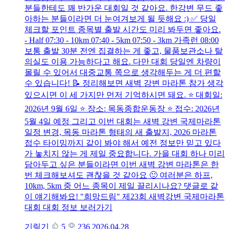
분들한테도 꽤 반가운 대회일 것 같아요. 한강변 무드 좋
아하는 분들이라면 더 눈여겨보게 될 듯해요 :) ✅ 당일
체크할 포인트 종목별 출발 시간도 미리 봐두면 좋아요.
- Half 07:30 - 10km 07:40 - 5km 07:50 - 3km 가족런 08:00
보통 출발 30분 전엔 집결하는 게 좋고, 물품보관소나 탈
의실도 이용 가능하다고 해요. 다만 대회 당일엔 차량이
몰릴 수 있어서 대중교통 쪽으로 생각해두는 게 더 편할
수 있습니다! 📝 정리해보면 새벽 강변 마라톤 참가 생각
있으시면 이 세 가지만 먼저 기억하시면 돼요. ⭐ 대회일:
2026년 9월 6일 ⭐ 장소: 목동종합운동장 ⭐ 접수: 2026년
5월 4일 예정 그리고 이번 대회는 새벽 강변 국제마라톤
일정 변경, 목동 마라톤 형태의 새 출발지, 2026 마라톤
접수 타이밍까지 같이 봐야 해서 예전 정보만 믿고 있다
가 놓치지 않는 게 제일 중요합니다. 가을 대회 하나 미리
담아두고 싶은 분들이라면 이번 새벽 강변 마라톤은 한
번 체크해보셔도 괜찮을 것 같아요 🙂 여러분은 하프,
10km, 5km 중 어느 종목이 제일 끌리시나요? 댓글로 같
이 얘기해봐요! "희망드림" 제23회 새벽강변 국제마라톤
대회 대회 정보 보러가기
기링기
5
236
2026.04.28