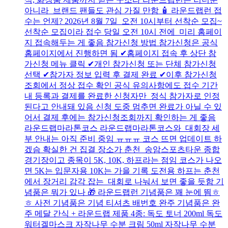
아니라 브랜드 팬들도 관심 가질 만함 🧴 라운드랩런 접
수는 언제? 2026년 8월 7일 오전 10시부터 선착순 모집~
선착순 모집이라 접수 당일 오전 10시 전에 미리 홈페이
지 접속해두는 게 좋음 참가신청 방법 참가신청은 공식
홈페이지에서 진행하면 됨 ✔홈페이지 접속 후 상단 참
가신청 메뉴 클릭 ✔개인 참가신청 또는 단체 참가신청
선택 ✔참가자 정보 입력 후 결제 완료 ✔이후 참가신청
조회에서 정상 접수 확인 공식 유의사항에도 접수 기간
내 등록과 결제를 완료한 신청자만 정식 참가자로 인정
된다고 안내돼 있음 신청 도중 멈추면 완료가 아닐 수 있
어서 결제 후에는 참가신청조회까지 확인하는 게 좋음
라운드랩마라톤코스 라운드랩마라톤코스와 대회장 세
부 안내는 아직 준비 중임 ㅠㅠㅠ 코스 뜨면 업데이트 하
겠슴 확실한 건 집결 장소가 춘천 송암스포츠타운 종합
경기장이고 종목이 5K, 10K, 하프라는 점임 코스가 나오
면 5K는 입문자용 10K는 가을 기록 도전용 하프는 춘천
에서 장거리 감각 잡는 대회로 나눠서 보면 좋을 듯함 기
념품은 뭐가 있나 🎁 라운드랩런 기념품은 꽤 눈에 띔ㅎ
ㅎ 사전 기념품은 기념 티셔츠 배번호 완주 기념품은 완
주 메달 간식 + 라운드랩 제품 4종: 독도 토너 200ml 독도
워터겔마스크 자작나무 수분 크림 50ml 자작나무 수분