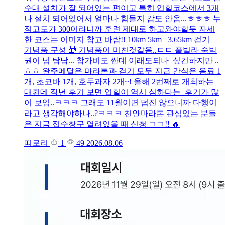
수대 설치가 잘 되어있는 편이고 특히 업힐코스에서 3개
나 설치 되어있어서 얼마나 힘들지 감도 안옴...ㅎㅎㅎ 누
적고도가 300이라니까 훈련 제대로 하고와야할듯 자세
한 코스는 이미지 참고 바람!! 10km 5km 3.65km 걷기
기념품 구성 🎁 기념품이 미친것같음..ㄷㄷ 풀빌라 숙박
권이 넘 탐남... 참가비도 싼데 이래도되나 싶긴하지만 ..
ㅎㅎ 완주메달은 마라톤과 걷기 모두 지급 간식은 음료 1
개, 초코바 1개, 호두과자 2개~! 올해 2번째로 개최하는
대횐데 작년 후기 보면 업힐이 역시 심하다는 후기가 많
이 보임..ㅋㅋㅋ 그래도 11월이면 덥진 않으니까 다행이
라고 생각해야하나..?ㅋㅋㅋ 천안마라톤 관심있는 분들
은 지금 접수창구 열려있을 때 신청 ㄱㄱ!! 🔥
띠로리
1
49
2026.08.06