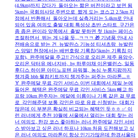
(4.9km)까지 갔다가 돌아오는 짧은 버전이라고 보면 됨
5km는 국회의사당 주변으로 짧게 도는 코스고 2.5km 지
점에서 반환해서 돌아오는데 실측거리는 5.4km로 안내
되어 있음 여의도 출발 대회 특성상 초반 스타트 구간은
좀 좁은 편이라 앞쪽에서 출발 못하면 첫 1km는 페이스
조절하면서 뛰는 게 나을 듯,,,ㅋㅋㅋ 🎁 기념품 안내 사
전배송으로 받는 건 뉴발란스 기능성 티셔츠랑 뉴발란
스 양말! 현장에서는 배번호랑 기록칩(5km는 기록칩 미
포함), 완주메달을 주고!! 간식으로 오리온 제주 용암수,
오리온 닥터유 에너지바, hy 하루야채 이온밸런스, 일동
후디스 하이뮨 아미노포텐 파워젤, 농심 누룽지팝까지
챙겨줌 bbb 웰컴키트까지 챙겨주는 퍼주는 마라톤...ㅎ
🏅 완주메달 무료 각인 서비스 이번 대회에서 제일 눈에
들어온 혜택은 완주메달 무료 각인 서비스 5km 빼고 하
프랑 10km 완주자는 메달에 이름이나 기록 같은 걸 무료
로 각인해준댕 보통 각인은 따로 유료 신청받는 대회가
많은데 이 부분은 확실히 비교되는 혜택인 듯ㅎㅎ ✅ 이
런 러너에게 추천 10월에 서울에서 열리는 대회 찾는 러
너 여의도, 한강 코스 좋아하는 러너 완주메달 각인 서비
스 받아보고 싶은 러너 하프나 10km 처음 도전해보고 싶
은 러너 여의도 마라톤이 항상 인기가많은데 한경서울마