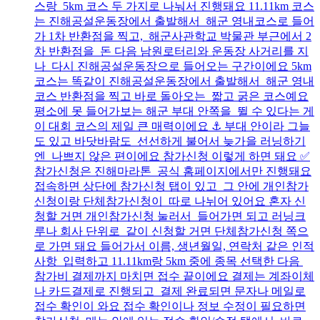
스랑 5km 코스 두 가지로 나눠서 진행돼요 11.11km 코스
는 진해공설운동장에서 출발해서 해군 영내코스로 들어
가 1차 반환점을 찍고, 해군사관학교 박물관 부근에서 2
차 반환점을 돈 다음 남원로터리와 운동장 사거리를 지
나 다시 진해공설운동장으로 들어오는 구간이에요 5km
코스는 똑같이 진해공설운동장에서 출발해서 해군 영내
코스 반환점을 찍고 바로 돌아오는 짧고 굵은 코스예요
평소에 못 들어가보는 해군 부대 안쪽을 뛸 수 있다는 게
이 대회 코스의 제일 큰 매력이에요 ⚓ 부대 안이라 그늘
도 있고 바닷바람도 선선하게 불어서 늦가을 러닝하기
엔 나쁘지 않은 편이에요 참가신청 이렇게 하면 돼요 ✅
참가신청은 진해마라톤 공식 홈페이지에서만 진행돼요
접속하면 상단에 참가신청 탭이 있고 그 안에 개인참가
신청이랑 단체참가신청이 따로 나뉘어 있어요 혼자 신
청할 거면 개인참가신청 눌러서 들어가면 되고 러닝크
루나 회사 단위로 같이 신청할 거면 단체참가신청 쪽으
로 가면 돼요 들어가서 이름, 생년월일, 연락처 같은 인적
사항 입력하고 11.11km랑 5km 중에 종목 선택한 다음
참가비 결제까지 마치면 접수 끝이에요 결제는 계좌이체
나 카드결제로 진행되고 결제 완료되면 문자나 메일로
접수 확인이 와요 접수 확인이나 정보 수정이 필요하면