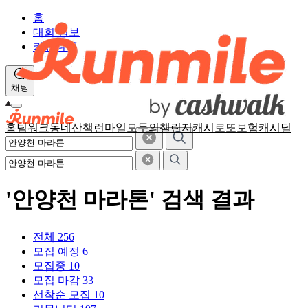
홈
대회 정보
커뮤니티
채팅
홈
팀워크
동네산책
런마일
모두의챌린지
캐시로또
보험
캐시딜
'안양천 마라톤' 검색 결과
전체
256
모집 예정
6
모집중
10
모집 마감
33
선착순 모집
10