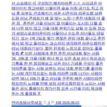
선 스프레이 이 구성임!!! 혜자마라톤 ㄷㄷ 시상금은 아
래이미지 참고바람! 11월이면 슬슬 아침 공기도 차고 러
닝 후 피부도 건조해지기 쉬운 시즌이라 라운드랩 브랜
드랑 러닝 콘셉트가 꽤 잘 맞는 느낌~? 춘천 대회라 더 좋
은 점 춘천은 가을 러닝이 잘 어울리는 도시임 11월 초
라 너무 덥지 않고 가을 대회 분위기도 살릴 수 있음 장소
가 송암스포츠타운이라 서울이나 수도권 러너들도 당일
치기 또는 1박 2일로 묶기 괜찮은 편임 대회 끝나고 춘천
에서 밥 먹고 돌아오는 코스까지 생각하면 라운드랩런은
러닝 대회라기보다 짧은 런트립 느낌으로 잡아도 좋을
듯함 🍂 이런 사람에게 추천 춘천 러닝대회 찾는 사람
5K, 10K로 가을 대회 하나 뛰고 싶은 초보 러너 하프코스
기록을 한 번 점검해보고 싶은 러너 기념품 구성이 좋은
마라톤을 찾는 사람 브랜드 러닝 대회 분위기를 좋아하
는 사람 개인적으로는 처음 마라톤 대회 나가는 사람이
라면 5K나 10K가 좋고 러닝을 꾸준히 해온 사람이라면
하프까지 노려볼 만해 보임 라운드랩런접수 노리는 사람
들은 공식 홈페이지 참가신청 오픈 시간을 미리 체크해
두는 게 좋겠음 🏅
연어초밥사주세요
3
108
2026.08.03