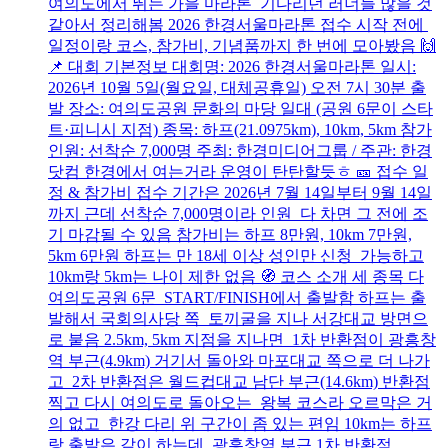
여의도에서 뛰는 가을 마라톤 기다리던 러너들 많을 것
같아서 정리해봄 2026 한경서울마라톤 접수 시작 전에
일정이랑 코스, 참가비, 기념품까지 한 번에 모아봤음 🙌
📌 대회 기본정보 대회명: 2026 한경서울마라톤 일시:
2026년 10월 5일(월요일, 대체공휴일) 오전 7시 30분 출
발 장소: 여의도공원 문화의 마당 일대 (공원 6문이 스타
트·피니시 지점) 종목: 하프(21.0975km), 10km, 5km 참가
인원: 선착순 7,000명 주최: 한경미디어그룹 / 주관: 한경
닷컴 한경에서 여는거라 운영이 탄탄할듯ㅎ 🎫 접수 일
정 & 참가비 접수 기간은 2026년 7월 14일부터 9월 14일
까지 근데 선착순 7,000명이라 인원 다 차면 그 전에 조
기 마감될 수 있음 참가비는 하프 8만원, 10km 7만원,
5km 6만원 하프는 만 18세 이상 성인만 신청 가능하고
10km랑 5km는 나이 제한 없음 🧭 코스 소개 세 종목 다
여의도공원 6문 START/FINISH에서 출발함 하프는 출
발해서 국회의사당 쪽 토끼굴을 지나 서강대교 방면으
로 붙음 2.5km, 5km 지점을 지나면 1차 반환점이 광흥창
역 부근(4.9km) 거기서 돌아와 마포대교 쪽으로 더 나가
고 2차 반환점은 월드컵대교 남단 부근(14.6km) 반환점
찍고 다시 여의도로 돌아오는 왕복 코스라 오르막은 거
의 없고 한강 다리 위 구간이 좀 있는 편임 10km는 하프
랑 출발은 같이 하는데 광흥창역 부근 1차 반환점