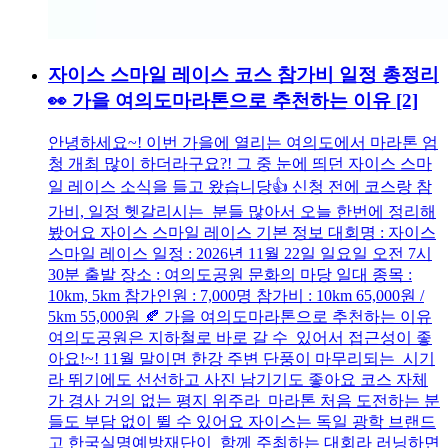
자이스 스마일 레이스 코스 참가비 일정 총정리
👀 가을 여의도마라톤으로 추천하는 이유
[2]
안녕하세요~! 이번 가을에 열리는 여의도에서 마라톤 엄
청 개최 많이 하더라구요?! 그 중 눈에 띄던 자이스 스마
일 레이스 소식을 들고 왔습니당👍 신청 전에 코스랑 참
가비, 일정 헷갈리시는 분들 많아서 오늘 한번에 정리해
봤어요 자이스 스마일 레이스 기본 정보 대회명 : 자이스
스마일 레이스 일정 : 2026년 11월 22일 일요일 오전 7시
30분 출발 장소 : 여의도공원 문화의 마당 일대 종목 :
10km, 5km 참가인원 : 7,000명 참가비 : 10km 65,000원 /
5km 55,000원 🍂 가을 여의도마라톤으로 추천하는 이유
여의도공원은 지하철로 바로 갈 수 있어서 접근성이 좋
아요!~! 11월 말이면 한강 주변 단풍이 마무리되는 시기
라 뛰기에도 선선하고 사진 남기기도 좋아요 코스 자체
가 경사 거의 없는 평지 위주라 마라톤 처음 도전하는 분
들도 부담 없이 뛸 수 있어요 자이스는 독일 광학 브랜드
고 한국실명예방재단이 함께 주최하는 대회라 러닝하면