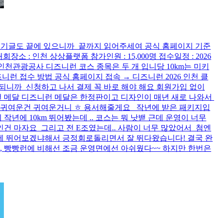
데 후기글도 끝에 있으니까 끝까지 읽어주세여 공식 홈페이지 기준
소 : 인천 상상플랫폼 참가인원 : 15,000명 접수일정 : 2026
) 후원 : 인천관광공사 디즈니런 코스 종목은 두 개 입니당 10km는 미키
런 접수 방법 공식 홈페이지 접속 → 디즈니런 2026 인천 클
정되니까 신청하고 나서 결제 꼭 바로 해야 해요 회원가입 없이
즈니런 메달 디즈니런 메달은 한정판이고 디자인이 매년 새로 나와서
.. 귀여운건 귀여운거니 ㅎ 용서해줄게요 작년에 받은 패키지입
 작년에 10km 뛰어봤는데 .. 코스는 뭐 낫밷 근데 운영이 너무
건 마자요 그리고 전 E조였는데.. 사람이 너무 많았어서 첨엔
제 뛰어보겠냐해서 긍정회로돌리면서 잘 뛰다왔습니다! 결국 완
런, 빵빵런에 비해선 조금 운영면에선 아쉬웠다~~ 하지만 한번은