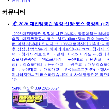
커뮤니티
4
커뮤니티
🥐 2026 대전빵빵런 일정·신청·코스 총정리 (+
2026 대전빵빵런 일정이 나왔습니다. 빵좋아하는 러너들은 이거 
후원 : 대전관광공사 코스 : 하프/10km / 5km 접수: http
런 이색 러닝대회입니다 ~! 1986프로덕션이 기획한 대회
후 성심당 빵 받는 게 하이라이트입니다 ㅎㅎ 참가자 1인당 빵
택 → 참가자 정보 입력 → 결제 마감되더라도 7~8월에 
스포시민광장) → 엑스포다리 → 둔산대교 → 원촌교 → 
장) → 엑스포다리 → 둔산대교 → 원촌교 → 대우엑스포아
리 → 둔산대교 → 대덕대교 → 카이스트교(반환) -> 행
이나하지만... 전 패스하겠습니다! ㅎ 사실 빵빵런은 먹
^!^
YePPI
5
339
2026.06.24