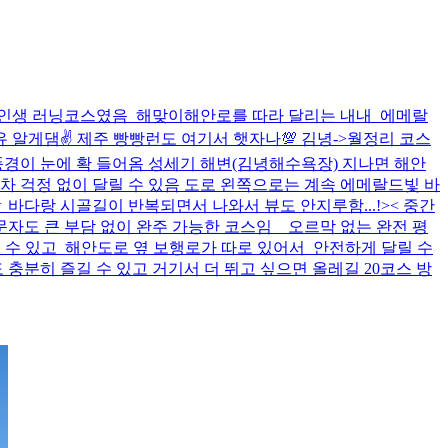
인생 러닝코스였음 해맞이해안로를 따라 달리는 내내 에메랄
알게댐✌️ 제주 빵빵런도 여기서 햇자나💯 김녕->월정리 코스
경이 눈에 확 들어옴 성세기 해변(김녕해수욕장) 지나면 해안
 걱정 없이 달릴 수 있음 도로 왼쪽으로는 계속 에메랄드빛 바
다랑 시골길이 반복되면서 나와서 뷰도 안지루함...!>< 중간
입문자도 큰 부담 없이 완주 가능한 코스임 오르막 없는 완전 평
 수 있고 해안도로 옆 보행로가 따로 있어서 안전하게 달릴 수
충분히 즐길 수 있고 거기서 더 뛰고 싶으면 올레길 20코스 방