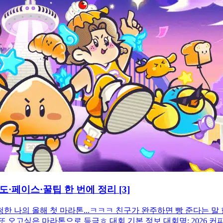
난이도·페이스·꿀팁 한 번에 정리
[3]
청한 나의 올해 첫 마라톤...ㅋㅋㅋ 친구가 완주하면 빵 준다는 말 
싶은 마라톤으로 등극ㅎ 대회 기본 정보 대회명: 2026 커피 빵빵런 (Co