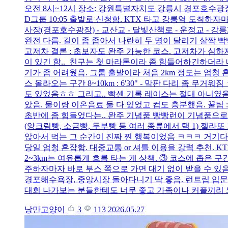
오전 8시~12시 장소: 강원특별자치도 강릉시 경포호수광장 (강릉시 초
D그룹 10:05 출발로 신청함. KTX 타고 강릉역 도착하자마자
사장(경포호수광장) - 교산교 - 달빛산책로 - 운정교 - 
완전 다름. 길이 좀 좁아서 나란히 두 명이 달리기 살짝 
고저차 결론 : 초보자도 완주 가능한 코스. 고저차가 심하지
이 있긴 함.. 친구는 첫 마라톤이라 좀 힘들어하긴하더라 내
기가 좀 어려웠음. 그룹 출발이라 처음 2km 정도는 엄청 혼잡했고 자
스 올라오는 구간 8~10km : 6'30" - 막판 다리 좀
도 있었음ㅎㅎ 그리고.. 빡센 기록 레이스는 절대 아니였음.
았음. 물이랑 이온음료 둘 다 있었고 컵도 충분했음. 꿀팁
초반에 좀 힘들었다는.. 완주 기념품 빵빵런이 기념품으로
(앙크림빵, 소금빵, 두부빵 등 여러 종류에서 택 1) 젤라
앉아서 먹는 그 순간이 진짜 찐 행복이었음 ㅋㅋㅋ 거기다
당일 엄청 혼잡함. 대중교통 or 셔틀 이용을 강력 추천. 
2~3km는 여유롭게 흐름 타는 게 상책. ③ 코스에 좁은 
주하자마자 바로 부스 쪽으로 가면 대기 없이 받을 수 있음.
경포해수욕장, 중앙시장 돌아다니기 딱 좋음. 런트립 입문으
대회 나가보는 분들한테도 너무 좋고 가족이나 커플끼리 와
낭만고양이
3
113
2026.05.27