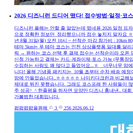
2026 디즈니런 드디어 떴다! 접수방법·일정·코스 
디즈니런 올해는 안할 줄 알았는데 떴네용 2026 일정 
으로 정확한 정보만 정리했으니까 접수 놓치지 말자요 ㅎㅅㅎ 20
년 8월 31일(월) 오전 10시 ~ 선착순 마감 참가비 : 10km
테마 5km는 푸 테마 코스는 인천 상상플랫폼 일대를 달리
릭 → 원하는 코스 선택 후 결제 접수는 선착순이라 오픈
신청 가능하고 결제는 카드·계좌이체·토스 가능 (무통장입금
수집하는 사람도 꽤 많다고 들었어요...ㅎ 너무너무 맘
니다! 올해 기념품 패키지는 10월 초부터 순차 배송 예정이고
맘에 안들었습니다..ㅎㅎㅎㅎㅎ 나이키다크런과 비교해보자
제대로 뛰진 못했습니다. 그래도 코스프레 한 사람들이
주 성공^_^ 한줄평을 하자면 모양만 디즈니 흉내낸.. 
가볼법한 대회입니다.
팝팝팝팝을원해
3
256
2026.06.12