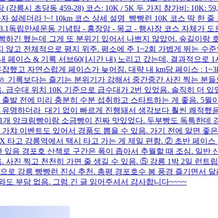
당동 459-28) 코스: 10K / 5K 두 가지 참가비: 10K: 59,000
 설레더라 !~! 10km 코스 상세 설명 빵빵런 10K 코스 딱 한 줄
강릉3.1독립만세운동 기념탑 - 홍장암 - 목교 - 행사장 코스 자
빡빡하긴 했는데 그게 또 분위기 있어서 나쁘지 않았어. 숲길이랑 
 않고 전체적으로 평지 위주. 평소에 주 1~2회 가볍게 뛰는 수준
 페이스 & 기록 서브60(1시간 내) 노리고 갔는데, 결과적으로 
연스럽게 페이스가 늦어짐. 대략 내 km당 페이스 : 1~3km : 6'30"~
 무거워짐 ㅎ 기록보다는 즐기는 분위기가 강해서 중간중간 사진 찍는 분
 급수대 위치 10K 기준으로 급수대가 2번 있었음. 솔직히 더 있
 : 출발 전에 미리 충분히 수분 섭취하고 스타트하는 게 좋음. 5
 유명하더라 대기 없이 빠르게 진행돼서 생각보다 훨씬 쾌적했음. 
또 1개 앙크림빵이랑 소금빵이 진짜 맛있었다. 두부빵도 독특한데 강
 가챠 이벤트도 있어서 경품도 뽑을 수 있음. 가기 전에 알면 좋
KTX 타고 강릉역에서 택시 타고 가는 게 제일 편함. ② 초반 페이스
구간 있음 경포호 산책로 구간은 폭이 좁아서 추월할 때 조심. 일반
 사진 찍고 천천히 가면 줄 생길 수 있음. ⑤ 강릉 1박 2일 런
로 강릉 빵빵런 진심 추천. 총평 경포호수 봄 풍경 즐기면서 달리고
도 부담 없음. 그럼 긴 글 읽어주셔서 감사합니다~~~~