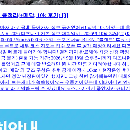
총정리(+메달, 10k 후기)
[3]
뜨자마자 바로 공홈 들어가서 정보 긁어왔어요! 작년 10k 뛰었는
26 디즈니런 기본 정보 대회일시 : 2026년 10월 24일(토) 대회장
 80,000원 / 5km 65,000원 주최 : 스포츠서울, BLENT(블렌트
는 루트로 세부 코스 지도는 접수 오픈 후 공개 예정이라네요 디즈니
 당일 빠르게 들어가야 합니다! 결제까지 완료해야 최종 신청 확
 불가) 환불 가능 기간: 2026년 9월 18일 오후 5시까지 디
에 들었어요 근데 메달 받으려면 뛴 시간 만큼 기다려야합니다 하
 메달 외 굿즈 구성은 추후 공개 예정~! 10km + 현장운영 후기
면 정말 난장판이였긴 했지만.. 그냥 한번 참가해볼만한 대회인
 많아서 보는재미가 쏠쏠했어요ㅠ 우중런이였는데 이때아니면 언
대회 ㅎㅎ 라고 말씀드릴 수 있겠네요 코스나 이런건 좋았지만 큐티