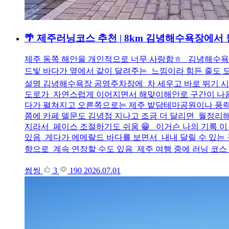
🌴 제주러닝코스 추천 | 8km 김녕해수욕장에
제주 동쪽 해안을 개인적으로 너무 사랑함ㅎ 김녕해수
드빛 바다가 옆에서 같이 달려주는 느낌이라 힘든 줄도 모
설명 김녕해수욕장 공영주차장에 차 세우고 바로 뛰기 시
도로가 자연스럽게 이어지면서 해맞이해안로 구간이 나옴 
다가 펼쳐지고 오른쪽으로는 제주 밭담테마공원이나 풍력발
쯤에 카페 델문도 김녕점 지나고 조금 더 달리면 월정리해
지라서 페이스 조절하기도 쉬움 😁 이거슨 나의 기록 이
있음 게다가 에메랄드 바다를 보면서 내내 달릴 수 있는 
향으로 계속 연장할 수도 있음 제주 여행 중에 러닝 코스
썸씽
3
190
2026.07.01