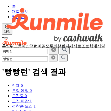
홈
대회 정보
커뮤니티
채팅
홈
팀워크
동네산책
런마일
모두의챌린지
캐시로또
보험
캐시딜
'빵빵런' 검색 결과
전체
6
모집 예정
0
모집중
0
모집 마감
1
선착순 모집
1