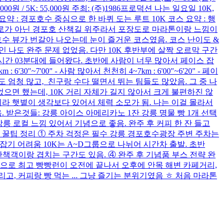
원 / 5K: 55,000원 주최: (주)1986프로덕션 나는 일요일 10K,
 요약 : 경포호수 중심으로 한 바퀴 도는 루트 10K 코스 요약 : 행
체가 도로가 아닌 경포호 산책길 위주라서 포장도로 마라톤이랑 느낌이
호수 뷰가 번갈아 나오는데 눈이 즐거운 코스였음. 코스 난이도 &
인 나도 완주 문제 없었음. 다만 10K 후반부에 살짝 오르막 구간
1시간 03분대에 들어왔다. 초반에 사람이 너무 많아서 페이스 잡
7'00" - 사람 많아서 천천히 4~7km : 6'00"~6'20" - 페이
들도 엄청 많고, 친구랑 수다 떨면서 뛰는 팀들도 많았음. 그 중 나
었으면 했는데, 10K 거리 자체가 길지 않아서 크게 불편하진 않
월이라 햇볕이 생각보다 있어서 체력 소모가 됨. 나는 이걸 몰라서
받은것들: 강릉 아이스 아메리카노 1잔 강릉 명물 빵 1개 선택
릉 로컬 느낌 있어서 기념으로 좋음. 완주 후 커피 한 잔 들고
은 꿀팁 정리 ① 주차 걱정은 필수 강릉 경포호수광장 주변 주차는
 잡기 어려움 10K는 A~D그룹으로 나뉘어 시간차 출발. 초반
 산책객이랑 겹치는 구간도 있음. ④ 완주 후 기념품 부스 전략 완
트립으로 최고 빵빵런이 오전에 끝나서 오후에 안목 해변 카페거리,
, 커피랑 빵 먹는 ... 그냥 즐기는 분위기였음 ㅎ 처음 마라톤