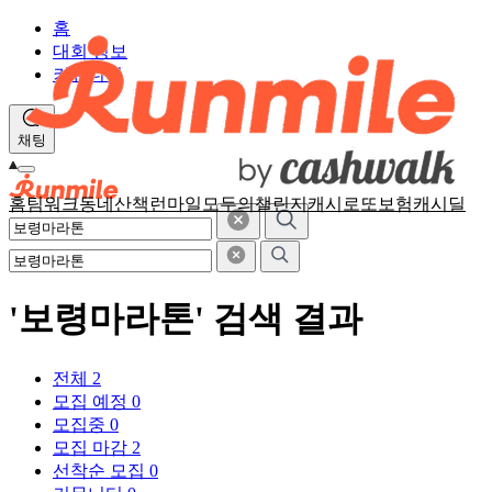
홈
대회 정보
커뮤니티
채팅
홈
팀워크
동네산책
런마일
모두의챌린지
캐시로또
보험
캐시딜
'보령마라톤' 검색 결과
전체
2
모집 예정
0
모집중
0
모집 마감
2
선착순 모집
0