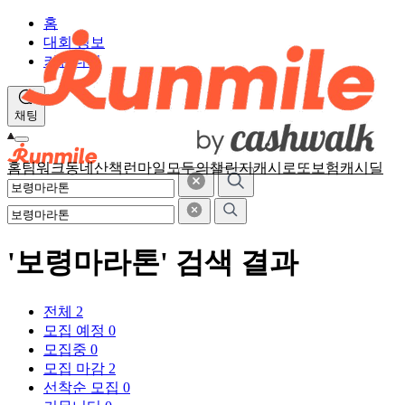
홈
대회 정보
커뮤니티
채팅
홈
팀워크
동네산책
런마일
모두의챌린지
캐시로또
보험
캐시딜
'보령마라톤' 검색 결과
전체
2
모집 예정
0
모집중
0
모집 마감
2
선착순 모집
0