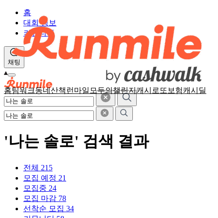
홈
대회 정보
커뮤니티
채팅
홈
팀워크
동네산책
런마일
모두의챌린지
캐시로또
보험
캐시딜
'나는 솔로' 검색 결과
전체
215
모집 예정
21
모집중
24
모집 마감
78
선착순 모집
34