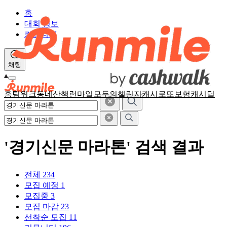
홈
대회 정보
커뮤니티
채팅
홈
팀워크
동네산책
런마일
모두의챌린지
캐시로또
보험
캐시딜
'경기신문 마라톤' 검색 결과
전체
234
모집 예정
1
모집중
3
모집 마감
23
선착순 모집
11