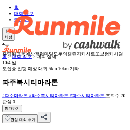
홈
대회 정보
커뮤니티
채팅
홈
팀워크
동네산책
런마일
모두의챌린지
캐시로또
보험
캐시딜
홈
>
대회 정보
>
대회 상세
10/4
일
모집중
진행 예정 대회
5km
10km
기타
파주북시티마라톤
#파주마라톤
#파주북시티마라톤
#파주시티마라톤
조회수 70
관심
0
참가하기
관심 대회 추가