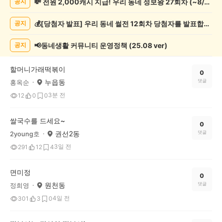
💸 전원 2,000캐시 지급! 우리 동네 정보왕 27회차 (~8/10)
공지
추
천
💰[당첨자 발표] 우리 동네 썰전 12회차 당첨자를 발표합니다!
공지
게
시
글
📢동네생활 커뮤니티 운영정책 (25.08 ver)
공지
목
록
할머니가래떡볶이
0
누읍동
댓글
홍옥순
3분 전
12
0
0
쌀국수를 드세요~
0
권선2동
댓글
2young호
3일 전
291
12
4
면미정
0
원천동
댓글
정희영
4일 전
301
3
0