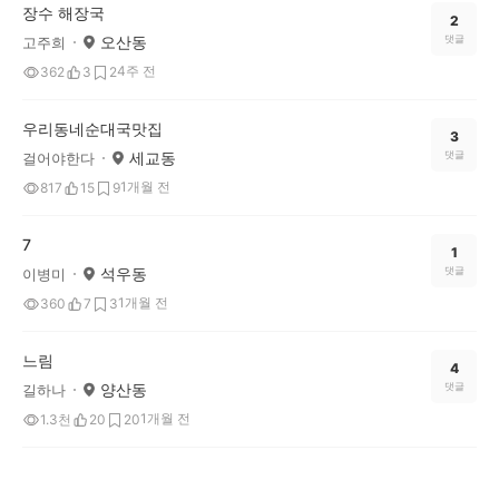
장수 해장국
2
오산동
댓글
고주희
4주 전
362
3
2
우리동네순대국맛집
3
세교동
댓글
걸어야한다
1개월 전
817
15
9
7
1
석우동
댓글
이병미
1개월 전
360
7
3
느림
4
양산동
댓글
길하나
1개월 전
1.3천
20
20