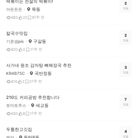
떡볶이는 전설의 떡볶이!
2
목동
댓글
아돈돈돈
1주 전
683
22
8
칼국수맛집
2
구갈동
댓글
기픈샘pis
1주 전
820
0
1
서가네 원조 감자탕 뼈해장국 추천
3
곡반정동
댓글
KR4B75C
1주 전
816
2
0
210도 커피공방 추천합니다
7
세교동
댓글
토마토주스
1주 전
650
8
1
두툼한고깃집
4
동탄8동
댓글
혜안