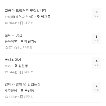
깔끔한 드립커피 맛집입니다
6
세교동
댓글
손정희(경훈,채현 맘)
3주 전
503
4
0
순대국 맛집
3
매탄2동
댓글
동욱이♥
3주 전
674
8
7
코다리명가
4
원천동
댓글
쿠키
3주 전
644
3
2
갈비와 밥맛 넘 맛있는집
3
곡선동
댓글
재주꾼님
3주 전
447
4
2