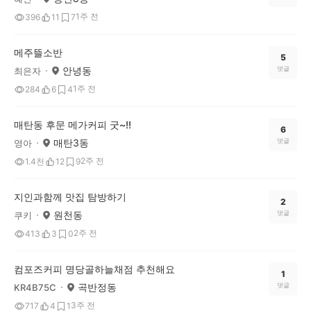
1주 전
396
11
7
메주뜰소반
5
안녕동
댓글
최은자
1주 전
284
6
4
매탄동 후문 메가커피 굿~!!
6
매탄3동
댓글
영아
2주 전
1.4천
12
9
지인과함께 맛집 탐방하기
2
원천동
댓글
쿠키
2주 전
413
3
0
컴포즈커피 명당골하늘채점 추천해요
1
곡반정동
댓글
KR4B75C
3주 전
717
4
1