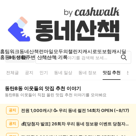
홈
팀워크
동네산책
런마일
모두의챌린지
캐시로또
보험
캐시딜
홈
동네 생활
주변 산책
산책 기록
동탄8동
전체글
공지
인기
동네 일상
동네 정보
맛집 추천
분실
동탄8동
이웃들의
맛집 추천
이야기
동탄8동
이웃들이 직접 올린
맛집 추천
이야기를 모아봐요
동
전원 1,000캐시! 🥳 우리 동네 썰전 14회차 OPEN (~8/17)
공지
탄
8
동
💰[당첨자 발표] 26회차 우리 동네 정보왕 이벤트 당첨자를 발표합니다!
공지
맛
집