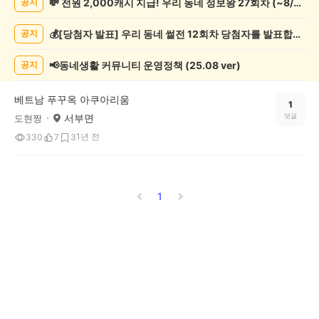
💸 전원 2,000캐시 지급! 우리 동네 정보왕 27회차 (~8/10)
공지
핑
게
💰[당첨자 발표] 우리 동네 썰전 12회차 당첨자를 발표합니다!
공지
시
글
목
📢동네생활 커뮤니티 운영정책 (25.08 ver)
공지
록
베트남 푸꾸옥 아쿠아리움
1
서부면
댓글
도현짱
1년 전
330
7
3
1