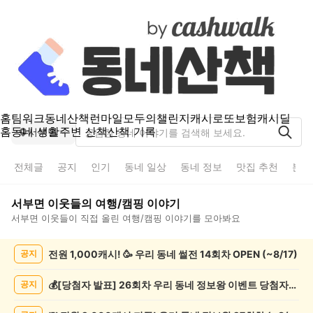
홈
팀워크
동네산책
런마일
모두의챌린지
캐시로또
보험
캐시딜
홈
동네 생활
주변 산책
산책 기록
서부면
전체글
공지
인기
동네 일상
동네 정보
맛집 추천
분실
서부면
이웃들의
여행/캠핑
이야기
서부면
이웃들이 직접 올린
여행/캠핑
이야기를 모아봐요
서
전원 1,000캐시! 🥳 우리 동네 썰전 14회차 OPEN (~8/17)
공지
부
면
여
💰[당첨자 발표] 26회차 우리 동네 정보왕 이벤트 당첨자를 발표합니다!
공지
행/
캠