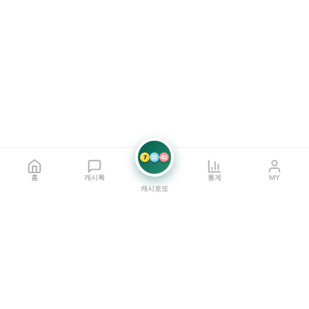
7
21
42
홈
캐시톡
통계
MY
캐시로또