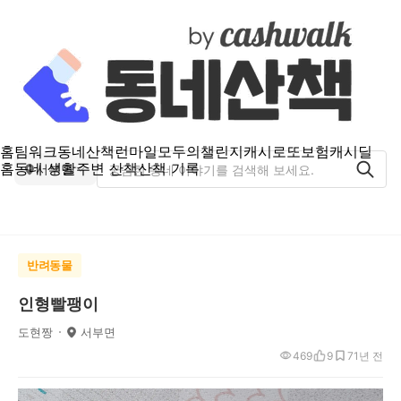
홈
팀워크
동네산책
런마일
모두의챌린지
캐시로또
보험
캐시딜
홈
동네 생활
주변 산책
산책 기록
서부면
반려동물
인형빨팽이
도현짱
서부면
469
9
7
1년 전