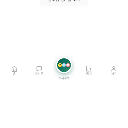
7
21
42
홈
캐시톡
통계
MY
캐시로또