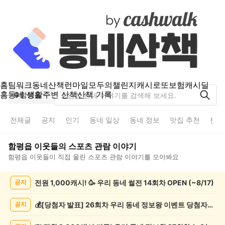
홈
팀워크
동네산책
런마일
모두의챌린지
캐시로또
보험
캐시딜
홈
동네 생활
주변 산책
산책 기록
함평읍
전체글
공지
인기
동네 일상
동네 정보
맛집 추천
분실
함평읍
이웃들의
스포츠 관람
이야기
함평읍
이웃들이 직접 올린
스포츠 관람
이야기를 모아봐요
함
전원 1,000캐시! 🥳 우리 동네 썰전 14회차 OPEN (~8/17)
공지
평
읍
스
💰[당첨자 발표] 26회차 우리 동네 정보왕 이벤트 당첨자를 발표합니다!
공지
포
츠