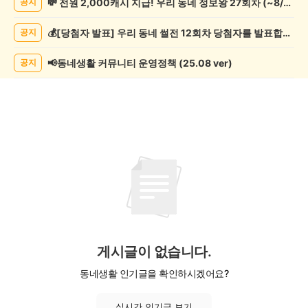
💸 전원 2,000캐시 지급! 우리 동네 정보왕 27회차 (~8/10)
공지
관
람
💰[당첨자 발표] 우리 동네 썰전 12회차 당첨자를 발표합니다!
공지
게
시
글
📢동네생활 커뮤니티 운영정책 (25.08 ver)
공지
목
록
게시글이 없습니다.
동네생활 인기글을 확인하시겠어요?
실시간 인기글 보기