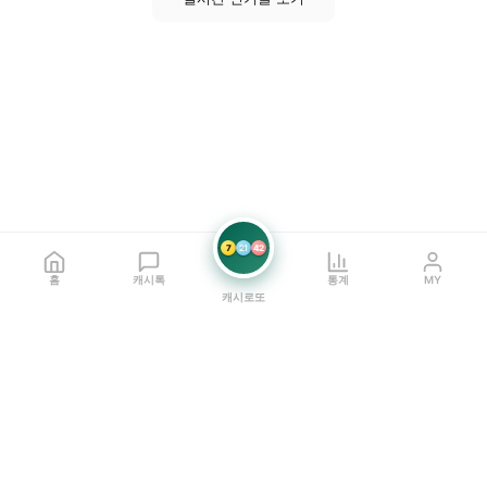
7
21
42
홈
캐시톡
통계
MY
캐시로또