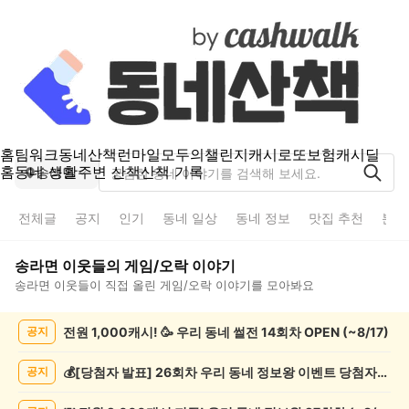
홈
팀워크
동네산책
런마일
모두의챌린지
캐시로또
보험
캐시딜
홈
동네 생활
주변 산책
산책 기록
송라면
전체글
공지
인기
동네 일상
동네 정보
맛집 추천
분실
송라면
이웃들의
게임/오락
이야기
송라면
이웃들이 직접 올린
게임/오락
이야기를 모아봐요
송
전원 1,000캐시! 🥳 우리 동네 썰전 14회차 OPEN (~8/17)
공지
라
면
게
💰[당첨자 발표] 26회차 우리 동네 정보왕 이벤트 당첨자를 발표합니다!
공지
임/
오