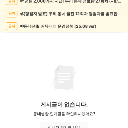
💸 전원 2,000캐시 지급! 우리 동네 정보왕 27회차 (~8/10)
공지
락
게
💰[당첨자 발표] 우리 동네 썰전 12회차 당첨자를 발표합니다!
공지
시
글
목
📢동네생활 커뮤니티 운영정책 (25.08 ver)
공지
록
게시글이 없습니다.
동네생활 인기글을 확인하시겠어요?
실시간 인기글 보기