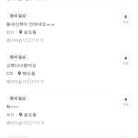
동네 일상
5
댓글
동네산책이 안되네요ㅠㅠ
송도동
민지
1년 전
366
12
1
동네 일상
4
댓글
교회다녀왔어요
해도동
CSI
1년 전
859
29
5
동네 일상
4
댓글
헉~~~
송도동
꼭지
1년 전
633
16
7