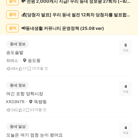
💸 전원 2,000캐시 지급! 우리 동네 정보왕 27회차 (~8/10)
공지
게
시
💰[당첨자 발표] 우리 동네 썰전 12회차 당첨자를 발표합니다!
공지
글
목
록
📢동네생활 커뮤니티 운영정책 (25.08 ver)
공지
동네 정보
5
댓글
송도솔밭
송도동
최래소
2개월 전
984
17
7
동네 정보
4
댓글
여긴 포항 양학시장
득량동
KR33NTR
2개월 전
382
2
0
동네 일상
4
댓글
오늘은 여기 엄청 눈이 왔어요