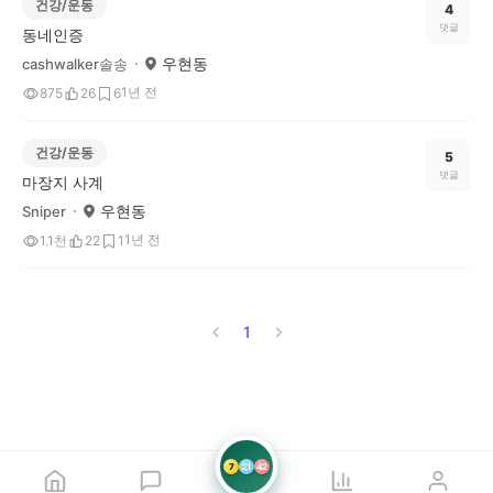
건강/운동
4
댓글
동네인증
우현동
cashwalker솔송
1년 전
875
26
6
건강/운동
5
댓글
마장지 사계
우현동
Sniper
1년 전
1.1천
22
1
1
7
21
42