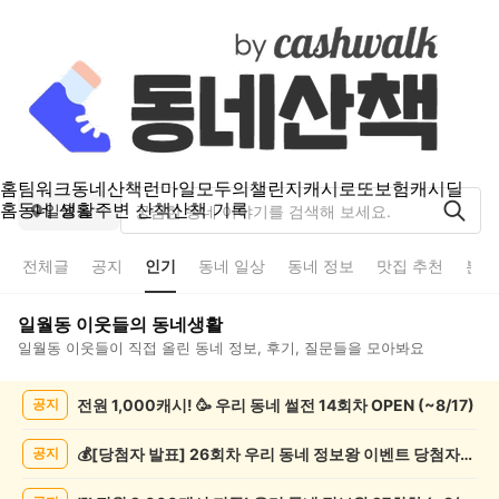
홈
팀워크
동네산책
런마일
모두의챌린지
캐시로또
보험
캐시딜
홈
동네 생활
주변 산책
산책 기록
일월동
전체글
공지
인기
동네 일상
동네 정보
맛집 추천
분실
일월동
이웃들의 동네생활
일월동
이웃들이 직접 올린 동네 정보, 후기, 질문들을 모아봐요
일
전원 1,000캐시! 🥳 우리 동네 썰전 14회차 OPEN (~8/17)
공지
월
동
인
💰[당첨자 발표] 26회차 우리 동네 정보왕 이벤트 당첨자를 발표합니다!
공지
기
글