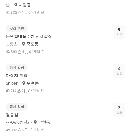
대잠동
냠
5개월 전
302
1
0
맛집 추천
5
댓글
문덕할매솥뚜껑 삼겹살집
죽도동
신동춘
7개월 전
363
4
0
동네 일상
4
댓글
마장지 전경
우현동
Sniper
8개월 전
214
2
0
동네 일상
7
댓글
철숲길
우현동
---Gold짱-👍
9개월 전
387
5
6