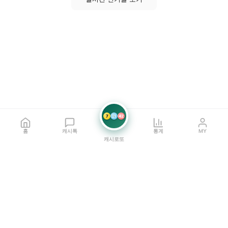
7
21
42
홈
캐시톡
통계
MY
캐시로또