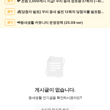
💸 전원 2,000캐시 지급! 우리 동네 정보왕 27회차 (~8/10)
공지
핑
게
💰[당첨자 발표] 우리 동네 썰전 12회차 당첨자를 발표합니다!
공지
시
글
목
📢동네생활 커뮤니티 운영정책 (25.08 ver)
공지
록
게시글이 없습니다.
동네생활 인기글을 확인하시겠어요?
실시간 인기글 보기