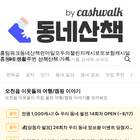
홈
팀워크
동네산책
런마일
모두의챌린지
캐시로또
보험
캐시딜
홈
동네 생활
주변 산책
산책 기록
오천읍
전체글
공지
인기
동네 일상
동네 정보
맛집 추천
분실
오천읍
이웃들의
여행/캠핑
이야기
오천읍
이웃들이 직접 올린
여행/캠핑
이야기를 모아봐요
오
전원 1,000캐시! 🥳 우리 동네 썰전 14회차 OPEN (~8/17)
공지
천
읍
여
💰[당첨자 발표] 26회차 우리 동네 정보왕 이벤트 당첨자를 발표합니다!
공지
행/
캠