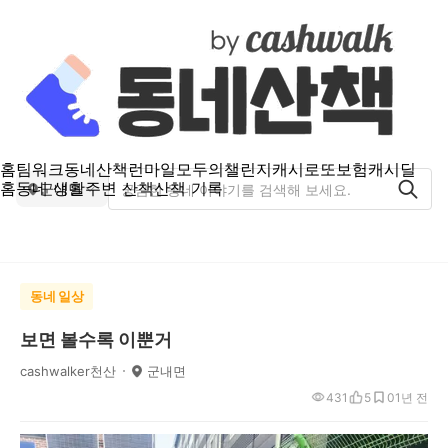
홈
팀워크
동네산책
런마일
모두의챌린지
캐시로또
보험
캐시딜
홈
동네 생활
주변 산책
산책 기록
군내면
동네 일상
보면 볼수록 이뿐거
cashwalker천산
군내면
431
5
0
1년 전