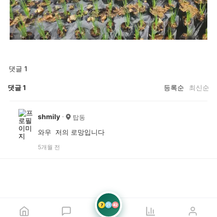
댓글 1
댓글
1
등록순
최신순
shmily
탑동
와우 저의 로망입니다
5개월 전
7
21
42