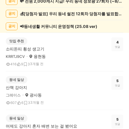
💸 전원 2,000캐시 지급! 우리 동네 정보왕 27회차 (~8/10)
공지
게
시
💰[당첨자 발표] 우리 동네 썰전 12회차 당첨자를 발표합니다!
공지
글
목
록
📢동네생활 커뮤니티 운영정책 (25.08 ver)
공지
맛집 추천
4
댓글
소띠돈띠 횡성 생고기
용현동
KRRTJ9CV
3개월 전
416
9
3
동네 일상
5
댓글
산책 강아지
광사동
그레이스
3개월 전
607
6
3
동네 일상
5
댓글
어제도 강아지 혼자 배변 보는 걸 봤어요