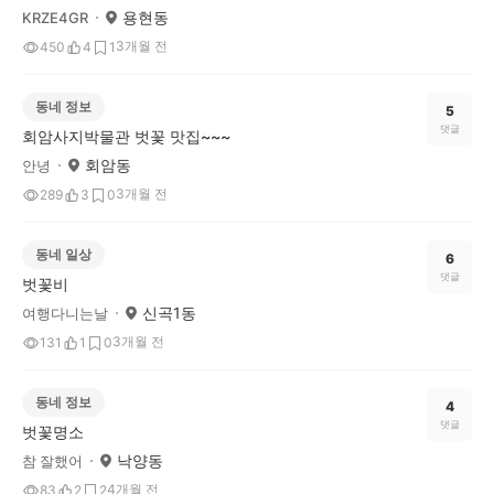
용현동
KRZE4GR
3개월 전
450
4
1
동네 정보
5
댓글
회암사지박물관 벗꽃 맛집~~~
회암동
안녕
3개월 전
289
3
0
동네 일상
6
댓글
벗꽃비
신곡1동
여행다니는날
3개월 전
131
1
0
동네 정보
4
댓글
벗꽃명소
낙양동
참 잘했어
4개월 전
83
2
2