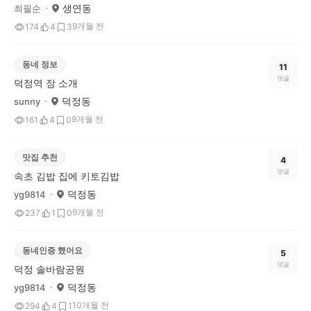
생연동
최필순
9개월 전
174
4
3
동네 정보
11
댓글
덕정역 장 소개
덕정동
sunny
9개월 전
161
4
0
맛집 추천
4
댓글
속초 김밥 집에 키토김밥
덕정동
yg9814
9개월 전
237
1
0
동네인증 했어요
5
댓글
덕정 솔바람공원
덕정동
yg9814
10개월 전
294
4
1