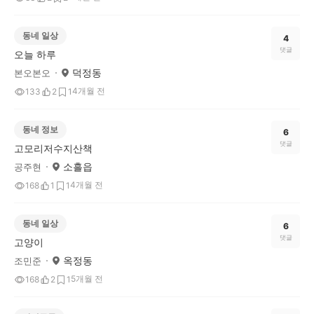
동네 일상
4
댓글
오늘 하루
덕정동
본오본오
4개월 전
133
2
1
동네 정보
6
댓글
고모리저수지산책
소흘읍
공주현
4개월 전
168
1
1
동네 일상
6
댓글
고양이
옥정동
조민준
5개월 전
168
2
1