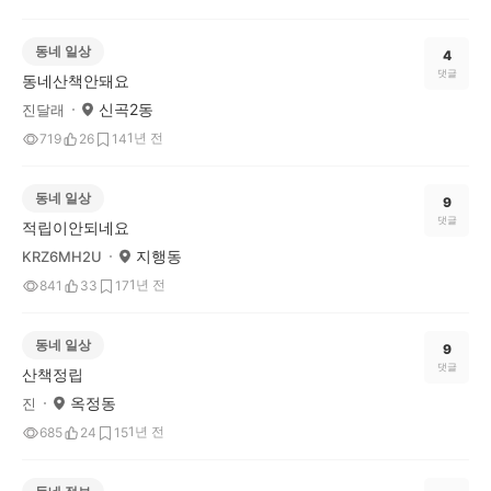
동네 일상
4
댓글
동네산책안돼요
신곡2동
진달래
1년 전
719
26
14
동네 일상
9
댓글
적립이안되네요
지행동
KRZ6MH2U
1년 전
841
33
17
동네 일상
9
댓글
산책정립
옥정동
진
1년 전
685
24
15