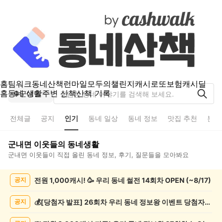
홈
팀워크
동네산책
런마일
모두의챌린지
캐시로또
보험
캐시딜
홈
동네 생활
주변 산책
산책 기록
군내면
전체글
공지
인기
동네 일상
동네 정보
맛집 추천
분실
군내면
이웃들의 동네생활
군내면
이웃들이 직접 올린 동네 정보, 후기, 질문들을 모아봐요
군
전원 1,000캐시! 🥳 우리 동네 썰전 14회차 OPEN (~8/17)
공지
내
면
인
💰[당첨자 발표] 26회차 우리 동네 정보왕 이벤트 당첨자를 발표합니다!
공지
기
글