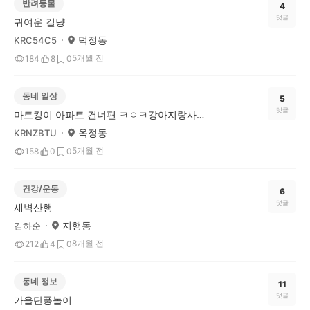
반려동물
4
댓글
귀여운 길냥
덕정동
KRC54C5
5개월 전
184
8
0
동네 일상
5
댓글
마트킹이 아파트 건너편 ㅋㅇㅋ강아지랑사책편함
옥정동
KRNZBTU
5개월 전
158
0
0
건강/운동
6
댓글
새벽산행
지행동
김하순
8개월 전
212
4
0
동네 정보
11
댓글
가을단풍놀이