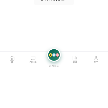
7
21
42
홈
캐시톡
통계
MY
캐시로또