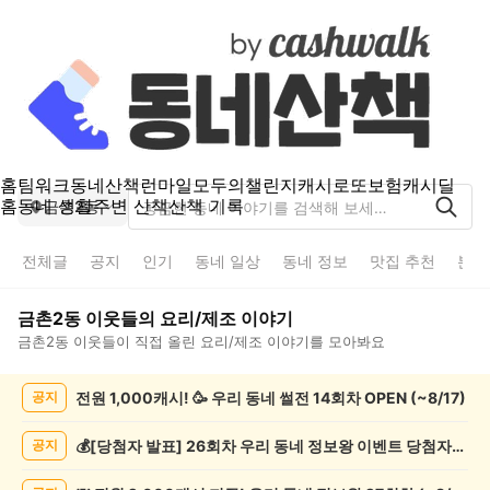
홈
팀워크
동네산책
런마일
모두의챌린지
캐시로또
보험
캐시딜
홈
동네 생활
주변 산책
산책 기록
금촌2동
전체글
공지
인기
동네 일상
동네 정보
맛집 추천
분실
금촌2동
이웃들의
요리/제조
이야기
금촌2동
이웃들이 직접 올린
요리/제조
이야기를 모아봐요
금
전원 1,000캐시! 🥳 우리 동네 썰전 14회차 OPEN (~8/17)
공지
촌
2
동
💰[당첨자 발표] 26회차 우리 동네 정보왕 이벤트 당첨자를 발표합니다!
공지
요
리/