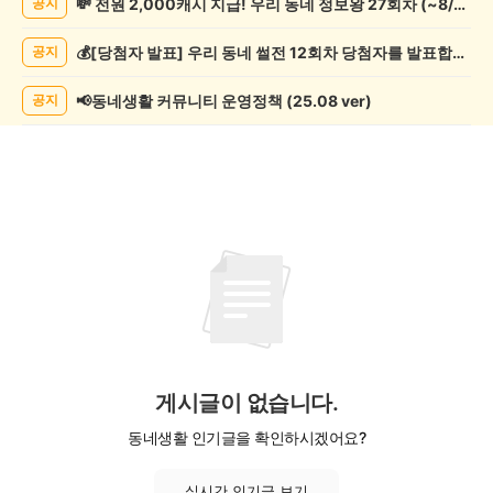
💸 전원 2,000캐시 지급! 우리 동네 정보왕 27회차 (~8/10)
공지
제
조
💰[당첨자 발표] 우리 동네 썰전 12회차 당첨자를 발표합니다!
공지
게
시
글
📢동네생활 커뮤니티 운영정책 (25.08 ver)
공지
목
록
게시글이 없습니다.
동네생활 인기글을 확인하시겠어요?
실시간 인기글 보기