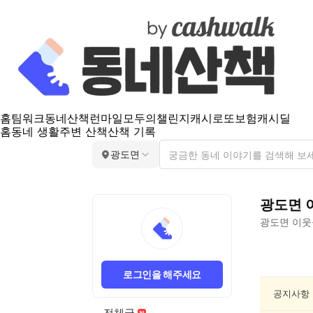
홈
팀워크
동네산책
런마일
모두의챌린지
캐시로또
보험
캐시딜
홈
동네 생활
주변 산책
산책 기록
광도면
광도면
광도면
이웃
광
도
로그인을 해주세요
면
분
공지사항
실/
전체글