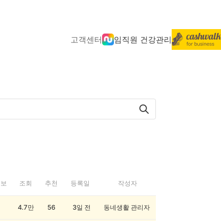
고객센터
임직원 건강관리
정보
조회
추천
등록일
작성자
4.7만
56
3일 전
동네생활 관리자