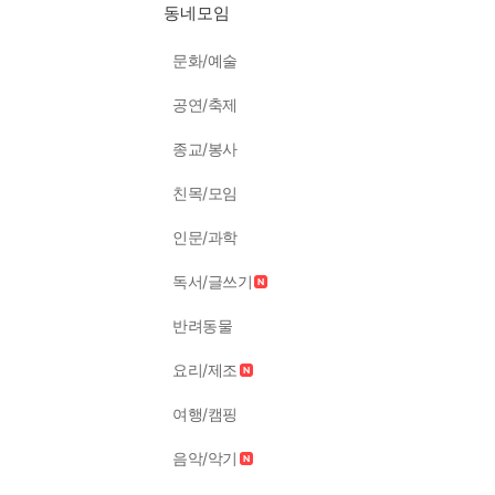
동네모임
문화/예술
공연/축제
종교/봉사
친목/모임
인문/과학
독서/글쓰기
반려동물
요리/제조
여행/캠핑
음악/악기