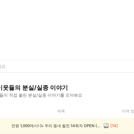
이웃들의
분실/실종
이야기
들이 직접 올린
분실/실종
이야기를 모아봐요
제목
지역 
전원 1,000캐시! 🥳 우리 동네 썰전 14회차 OPEN (~8/17)
[
14
]