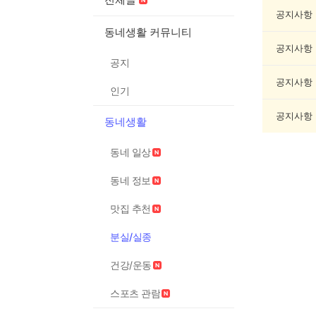
실
종
공지사항
게
동네생활 커뮤니티
시
공지사항
글
공지
목
록
공지사항
인기
공지사항
동네생활
동네 일상
동네 정보
맛집 추천
분실/실종
건강/운동
스포츠 관람