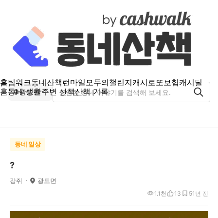
홈
팀워크
동네산책
런마일
모두의챌린지
캐시로또
보험
캐시딜
홈
동네 생활
주변 산책
산책 기록
광도면
동네 일상
?
강쥐
광도면
1.1천
13
5
1년 전