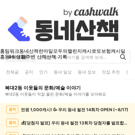
홈
팀워크
동네산책
런마일
모두의챌린지
캐시로또
보험
캐시딜
홈
동네 생활
주변 산책
산책 기록
복대2동
전체글
공지
인기
동네 일상
동네 정보
맛집 추천
분실
복대2동
이웃들의
문화/예술
이야기
복대2동
이웃들이 직접 올린
문화/예술
이야기를 모아봐요
복
전원 1,000캐시! 🥳 우리 동네 썰전 14회차 OPEN (~8/17)
공지
대
2
동
💰[당첨자 발표] 우리 동네 썰전 13회차 당첨자를 발표합니다!
공지
문
화/