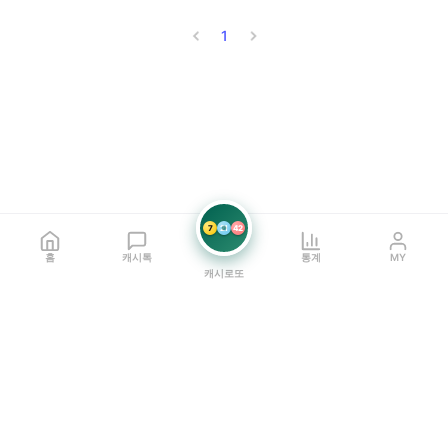
1
7
21
42
홈
캐시톡
통계
MY
캐시로또