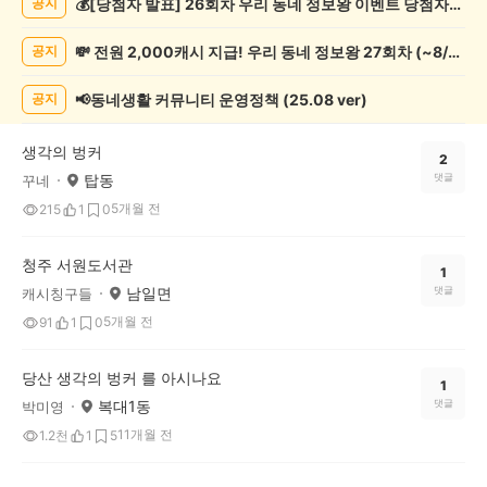
💰[당첨자 발표] 26회차 우리 동네 정보왕 이벤트 당첨자를 발표합니다!
공지
예
술
💸 전원 2,000캐시 지급! 우리 동네 정보왕 27회차 (~8/10)
공지
게
시
글
📢동네생활 커뮤니티 운영정책 (25.08 ver)
공지
목
록
생각의 벙커
2
탑동
댓글
꾸네
5개월 전
215
1
0
청주 서원도서관
1
남일면
댓글
캐시칭구들
5개월 전
91
1
0
당산 생각의 벙커 를 아시나요
1
복대1동
댓글
박미영
11개월 전
1.2천
1
5