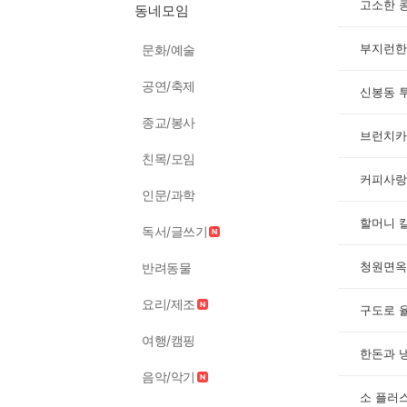
고소한 
동네모임
부지런한
문화/예술
공연/축제
신봉동 
종교/봉사
브런치카
친목/모임
커피사랑
인문/과학
할머니 
독서/글쓰기
청원면옥
반려동물
요리/제조
구도로 율
여행/캠핑
한돈과 
음악/악기
소 플러