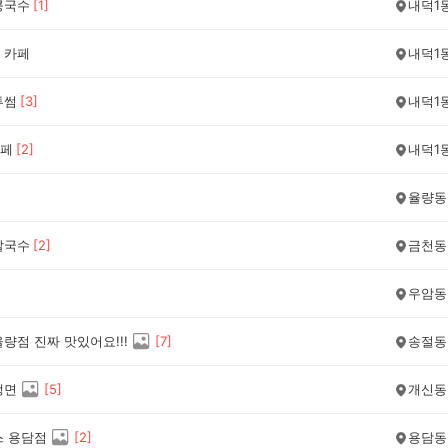
콩국수
[
1
]
내덕1
 카페
내덕1
투썸
[
3
]
내덕1
페
[
2
]
내덕1
율량동
칼국수
[
2
]
금천동
우암동
량점 진짜 맛있어요!!!
[
7
]
송절동
냉면
[
5
]
개신동
스 용담점
[
2
]
용담동