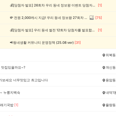
💰[당첨자 발표] 26회차 우리 동네 정보왕 이벤트 당첨자를 발표합니다!
[
1
]
💸 전원 2,000캐시 지급! 우리 동네 정보왕 27회차 (~8/10)
[
75
]
💰[당첨자 발표] 우리 동네 썰전 12회차 당첨자를 발표합니다!
[
1
]
📢동네생활 커뮤니티 운영정책 (25.08 ver)
[
31
]
외북동
 맛집있을까요~?
개신동
 가보세요 너무맛있고 최고입니다
용암동
~ 누룽지백숙
내덕1
래기국밥
[
1
]
율량동