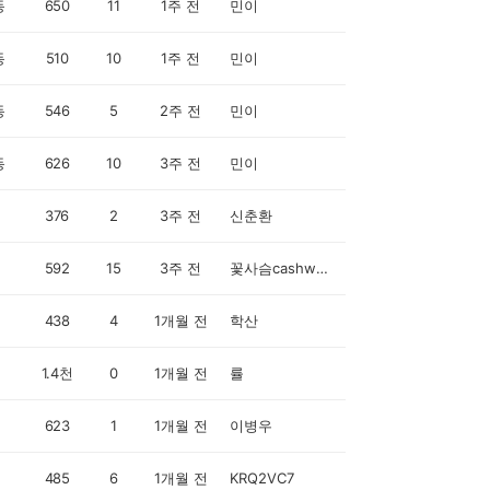
동
650
11
1주 전
민이
동
510
10
1주 전
민이
동
546
5
2주 전
민이
동
626
10
3주 전
민이
376
2
3주 전
신춘환
592
15
3주 전
꽃사슴cashwalker
438
4
1개월 전
학산
1.4천
0
1개월 전
률
623
1
1개월 전
이병우
485
6
1개월 전
KRQ2VC7