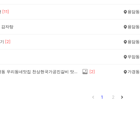
면
[
11
]
용담동
 감자탕
용담동
기
[
2
]
용담동
우암동
청주 가경동 우리동네맛집 천상현국가공진갈비 맛보장 친절Gooood
[
2
]
가경동
1
2