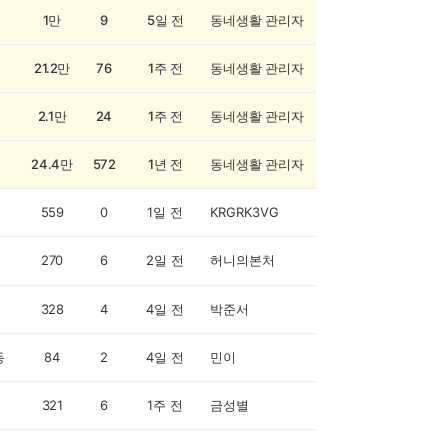
1만
9
5일 전
동네생활 관리자
21.2만
76
1주 전
동네생활 관리자
2.1만
24
1주 전
동네생활 관리자
24.4만
572
1년 전
동네생활 관리자
559
0
1일 전
KRGRK3VG
270
6
2일 전
허니의본처
328
4
4일 전
박준서
동
84
2
4일 전
민이
321
6
1주 전
금성별