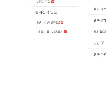
게임/오락
육전 냉
동네산책 인증
왕뚝배기
동네인증 했어요
산책기록 자랑하기
오리불고
맛집
[
1
]