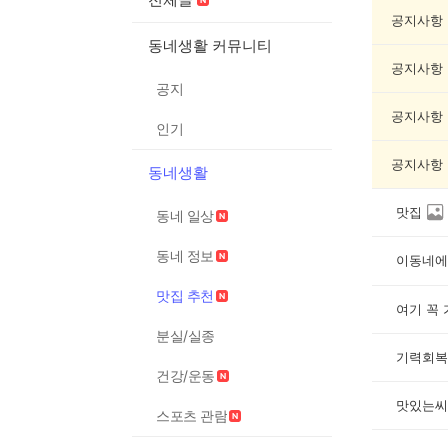
집
추
공지사항
천
동네생활 커뮤니티
게
공지사항
시
공지
글
목
공지사항
인기
록
공지사항
동네생활
맛집
동네 일상
동네 정보
이동네에
맛집 추천
여기 꼭
분실/실종
기력회복
건강/운동
맛있는씨
스포츠 관람