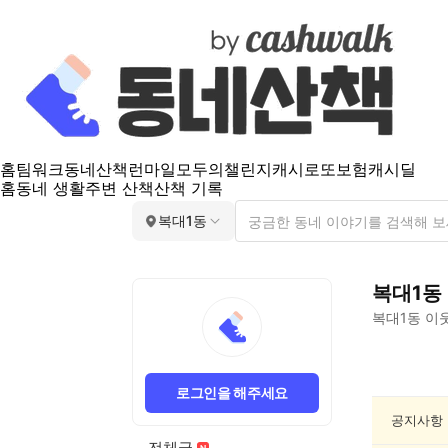
홈
팀워크
동네산책
런마일
모두의챌린지
캐시로또
보험
캐시딜
홈
동네 생활
주변 산책
산책 기록
복대1동
복대1동
복대1동
이웃
복
대
로그인을 해주세요
1
동
공지사항
맛
전체글