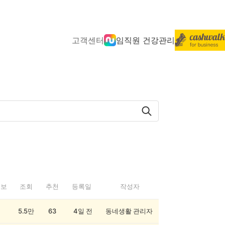
고객센터
임직원 건강관리
정보
조회
추천
등록일
작성자
5.5만
63
4일 전
동네생활 관리자