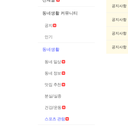
츠
관
공지사항
람
동네생활 커뮤니티
게
공지사항
시
공지
글
목
공지사항
인기
록
공지사항
동네생활
동네 일상
동네 정보
맛집 추천
분실/실종
건강/운동
스포츠 관람