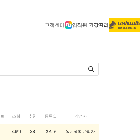
고객센터
임직원 건강관리
정보
조회
추천
등록일
작성자
3.6만
38
2일 전
동네생활 관리자