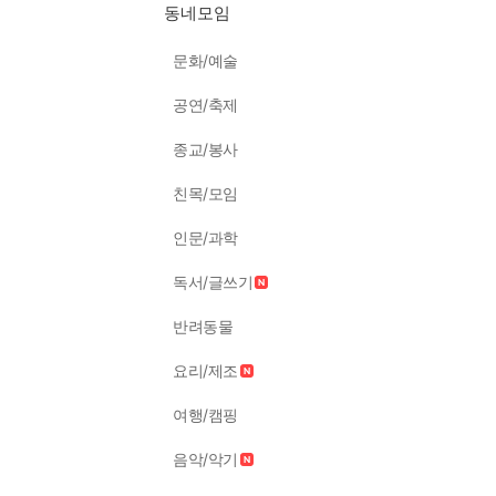
동네모임
문화/예술
공연/축제
종교/봉사
친목/모임
인문/과학
독서/글쓰기
반려동물
요리/제조
여행/캠핑
음악/악기