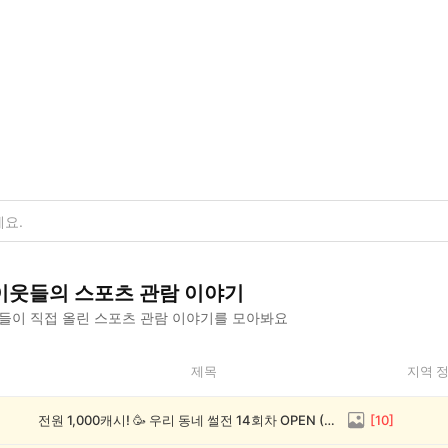
이웃들의
스포츠 관람
이야기
들이 직접 올린
스포츠 관람
이야기를 모아봐요
제목
지역 
전원 1,000캐시! 🥳 우리 동네 썰전 14회차 OPEN (~8/17)
[
10
]