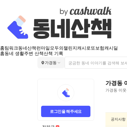
홈
팀워크
동네산책
런마일
모두의챌린지
캐시로또
보험
캐시딜
홈
동네 생활
주변 산책
산책 기록
가경동
가경동
가경동
이웃
가
경
로그인을 해주세요
동
스
공지사항
포
전체글