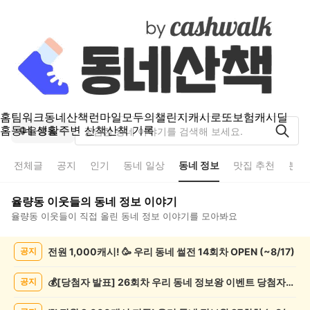
홈
팀워크
동네산책
런마일
모두의챌린지
캐시로또
보험
캐시딜
홈
동네 생활
주변 산책
산책 기록
율량동
전체글
공지
인기
동네 일상
동네 정보
맛집 추천
분실
율량동
이웃들의
동네 정보
이야기
율량동
이웃들이 직접 올린
동네 정보
이야기를 모아봐요
율
전원 1,000캐시! 🥳 우리 동네 썰전 14회차 OPEN (~8/17)
공지
량
동
동
💰[당첨자 발표] 26회차 우리 동네 정보왕 이벤트 당첨자를 발표합니다!
공지
네
정