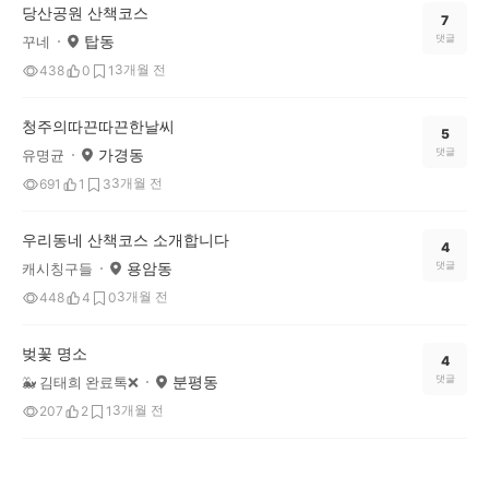
당산공원 산책코스
7
탑동
댓글
꾸네
3개월 전
438
0
1
청주의따끈따끈한날씨
5
가경동
댓글
유명균
3개월 전
691
1
3
우리동네 산책코스 소개합니다
4
용암동
댓글
캐시칭구들
3개월 전
448
4
0
벚꽃 명소
4
분평동
댓글
🐳 김태희 완료톡❌️
3개월 전
207
2
1