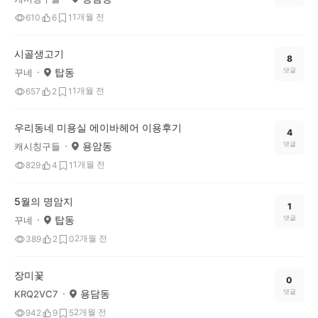
1개월 전
610
6
1
시골생고기
8
탑동
댓글
꾸네
1개월 전
657
2
1
우리동네 미용실 에이바헤어 이용후기
4
용암동
댓글
캐시칭구들
1개월 전
829
4
1
5월의 명암지
1
탑동
댓글
꾸네
2개월 전
389
2
0
장미꽃
0
용담동
댓글
KRQ2VC7
2개월 전
942
9
5