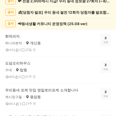
💸 전원 2,000캐시 지급! 우리 동네 정보왕 27회차 (~8/10)
공지
보
게
💰[당첨자 발표] 우리 동네 썰전 12회차 당첨자를 발표합니다!
공지
시
글
목
📢동네생활 커뮤니티 운영정책 (25.08 ver)
공지
록
화덕피자
2
개신동
댓글
허니의본처
2일 전
422
2
2
도담오리하우스
2
탑동
댓글
꾸네
1주 전
855
0
0
우리동네 포케 맛집 영칼로리포케 소개합니다
2
용암동
댓글
캐시칭구들
1주 전
603
3
2