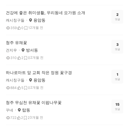
건강에 좋은 취미생활, 우리동네 요가원 소개
2
용암동
댓글
캐시칭구들
2개월 전
359
0
1
청주 유채꽃
3
방서동
댓글
건지우
2개월 전
310
2
0
하나로마트 앞 교회 작은 정원 꽃구경
1
용암동
댓글
캐시칭구들
2개월 전
884
5
0
청주 무심천 유채꽃 이팝나무꽃
15
탑동
댓글
꾸네
3개월 전
722
2
2