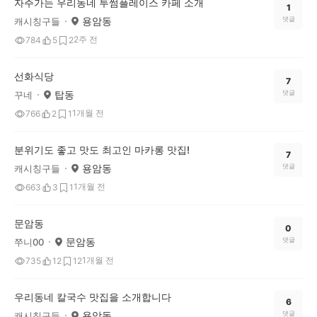
자주가는 우리동네 투썸플레이스 카페 소개
1
용암동
댓글
캐시칭구들
2주 전
784
5
2
선화식당
7
탑동
댓글
꾸네
1개월 전
766
2
1
분위기도 좋고 맛도 최고인 마카롱 맛집!
7
용암동
댓글
캐시칭구들
1개월 전
663
3
1
문암동
0
문암동
댓글
쭈니00
1개월 전
735
12
12
우리동네 칼국수 맛집을 소개합니다
6
용암동
댓글
캐시칭구들