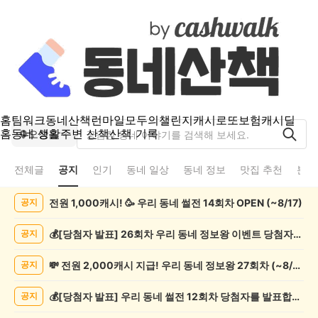
홈
팀워크
동네산책
런마일
모두의챌린지
캐시로또
보험
캐시딜
홈
동네 생활
주변 산책
산책 기록
오창읍
전체글
공지
인기
동네 일상
동네 정보
맛집 추천
분실
오
전원 1,000캐시! 🥳 우리 동네 썰전 14회차 OPEN (~8/17)
공지
창
읍
공
💰[당첨자 발표] 26회차 우리 동네 정보왕 이벤트 당첨자를 발표합니다!
공지
지
게
💸 전원 2,000캐시 지급! 우리 동네 정보왕 27회차 (~8/10)
공지
시
글
💰[당첨자 발표] 우리 동네 썰전 12회차 당첨자를 발표합니다!
공지
목
록