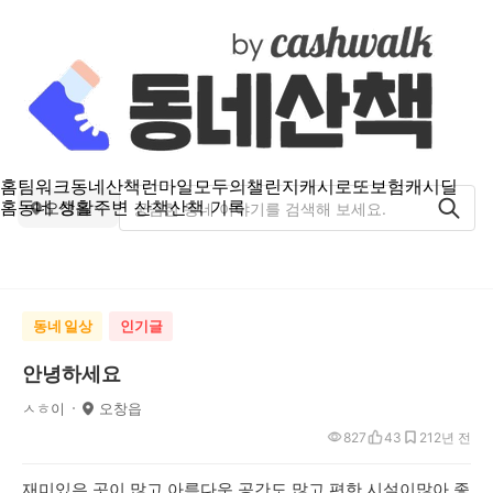
홈
팀워크
동네산책
런마일
모두의챌린지
캐시로또
보험
캐시딜
홈
동네 생활
주변 산책
산책 기록
오창읍
동네 일상
인기글
안녕하세요
ㅅㅎ이
오창읍
827
43
21
2년 전
재미있은 곳이 많고 아름다운 공간도 많고 편한 시설이많아 좋