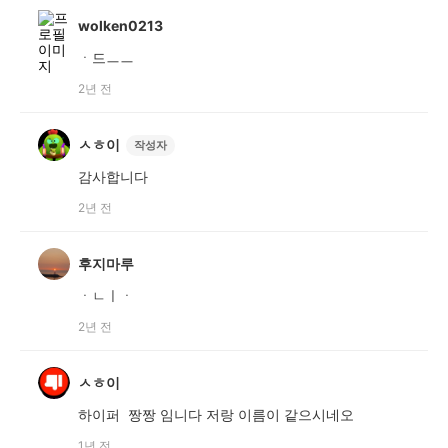
wolken0213
ㆍ드ㅡㅡ
2년 전
ㅅㅎ이
작성자
감사합니다
2년 전
후지마루
ㆍㄴㅣㆍ
2년 전
ㅅㅎ이
하이퍼 짱짱 임니다 저랑 이름이 같으시네오
1년 전