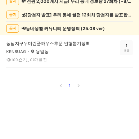
💸 전원 2,000캐시 지급! 우리 동네 정보왕 27회차 (~8/10)
공지
락
게
💰[당첨자 발표] 우리 동네 썰전 12회차 당첨자를 발표합니다!
공지
시
글
목
📢동네생활 커뮤니티 운영정책 (25.08 ver)
공지
록
동남지구우미린풀하우스후문 인형뽑기장!!!
1
용암동
댓글
KRN8UAG
5개월 전
100
2
0
1