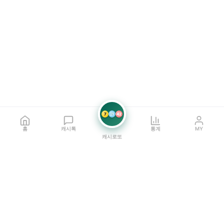
7
21
42
홈
캐시톡
통계
MY
캐시로또