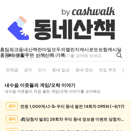
홈
팀워크
동네산책
런마일
모두의챌린지
캐시로또
보험
캐시딜
홈
동네 생활
주변 산책
산책 기록
내수읍
전체글
공지
인기
동네 일상
동네 정보
맛집 추천
분실
내수읍
이웃들의
게임/오락
이야기
내수읍
이웃들이 직접 올린
게임/오락
이야기를 모아봐요
내
전원 1,000캐시! 🥳 우리 동네 썰전 14회차 OPEN (~8/17)
공지
수
읍
게
💰[당첨자 발표] 26회차 우리 동네 정보왕 이벤트 당첨자를 발표합니다!
공지
임/
오