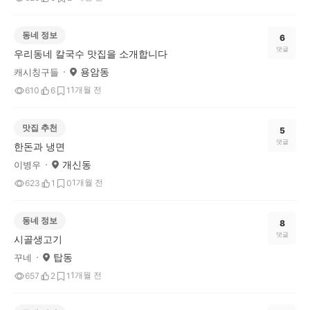
동네 정보
6
댓글
우리동네 칼국수 맛집을 소개합니다
용암동
캐시칭구들
1개월 전
610
6
1
맛집 추천
5
댓글
한돈과 냉면
개신동
이병우
1개월 전
623
1
0
동네 정보
8
댓글
시골생고기
탑동
꾸네
1개월 전
657
2
1