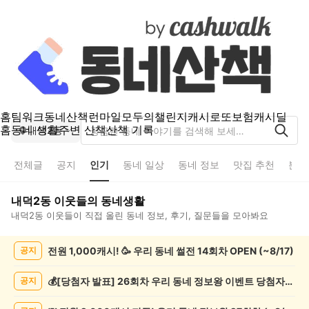
홈
팀워크
동네산책
런마일
모두의챌린지
캐시로또
보험
캐시딜
홈
동네 생활
주변 산책
산책 기록
내덕2동
전체글
공지
인기
동네 일상
동네 정보
맛집 추천
분실
내덕2동
이웃들의 동네생활
내덕2동
이웃들이 직접 올린 동네 정보, 후기, 질문들을 모아봐요
내
전원 1,000캐시! 🥳 우리 동네 썰전 14회차 OPEN (~8/17)
공지
덕
2
동
💰[당첨자 발표] 26회차 우리 동네 정보왕 이벤트 당첨자를 발표합니다!
공지
인
기