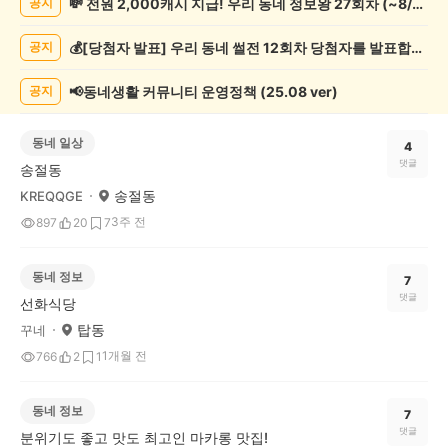
💸 전원 2,000캐시 지급! 우리 동네 정보왕 27회차 (~8/10)
공지
글
게
💰[당첨자 발표] 우리 동네 썰전 12회차 당첨자를 발표합니다!
공지
시
글
목
📢동네생활 커뮤니티 운영정책 (25.08 ver)
공지
록
동네 일상
4
댓글
송절동
송절동
KREQQGE
3주 전
897
20
7
동네 정보
7
댓글
선화식당
탑동
꾸네
1개월 전
766
2
1
동네 정보
7
댓글
분위기도 좋고 맛도 최고인 마카롱 맛집!