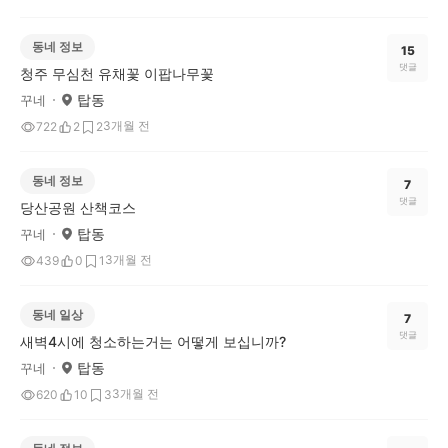
동네 정보
15
댓글
청주 무심천 유채꽃 이팝나무꽃
탑동
꾸네
3개월 전
722
2
2
동네 정보
7
댓글
당산공원 산책코스
탑동
꾸네
3개월 전
439
0
1
동네 일상
7
댓글
새벽4시에 청소하는거는 어떻게 보십니까?
탑동
꾸네
3개월 전
620
10
3