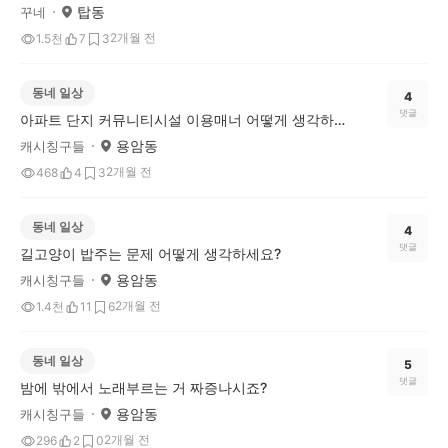
탑동
꾸네
2개월 전
1.5천
7
3
동네 일상
4
댓글
아파트 단지 커뮤니티시설 이용매너 어떻게 생각하세요?
용암동
캐시칭구들
2개월 전
468
4
3
동네 일상
4
댓글
길고양이 밥주는 문제 어떻게 생각하세요?
용암동
캐시칭구들
2개월 전
1.4천
11
6
동네 일상
5
댓글
밤에 밖에서 노래부르는 거 짜증나시죠?
용암동
캐시칭구들
2개월 전
296
2
0