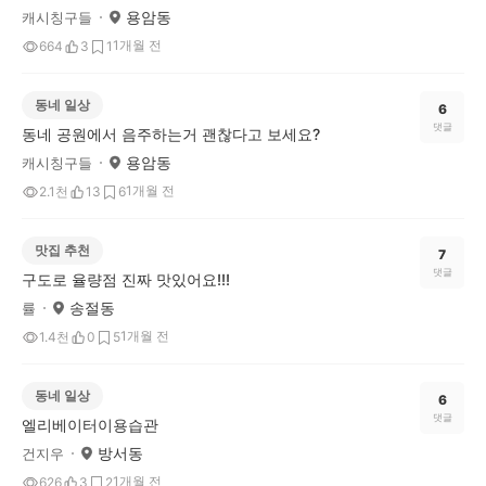
용암동
캐시칭구들
1개월 전
664
3
1
동네 일상
6
댓글
동네 공원에서 음주하는거 괜찮다고 보세요?
용암동
캐시칭구들
1개월 전
2.1천
13
6
맛집 추천
7
댓글
구도로 율량점 진짜 맛있어요!!!
송절동
률
1개월 전
1.4천
0
5
동네 일상
6
댓글
엘리베이터이용습관
방서동
건지우
1개월 전
626
3
2