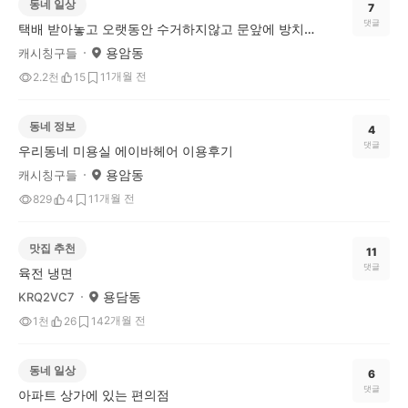
동네 일상
7
댓글
택배 받아놓고 오랫동안 수거하지않고 문앞에 방치하는거 괜찮나요?
용암동
캐시칭구들
1개월 전
2.2천
15
1
동네 정보
4
댓글
우리동네 미용실 에이바헤어 이용후기
용암동
캐시칭구들
1개월 전
829
4
1
맛집 추천
11
댓글
육전 냉면
용담동
KRQ2VC7
2개월 전
1천
26
14
동네 일상
6
댓글
아파트 상가에 있는 편의점