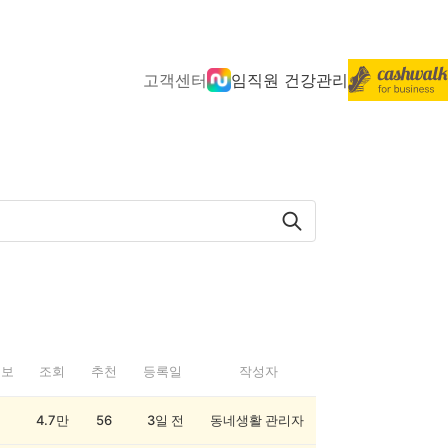
고객센터
임직원 건강관리
정보
조회
추천
등록일
작성자
4.7만
56
3일 전
동네생활 관리자