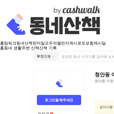
홈
팀워크
동네산책
런마일
모두의챌린지
캐시로또
보험
캐시딜
홈
동네 생활
주변 산책
산책 기록
청안동
청안동
청안동
이웃
청
안
로그인을 해주세요
동
여
공지사항
행/
전체글