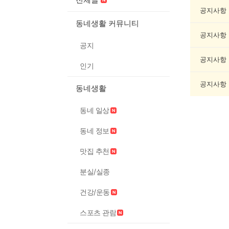
캠
핑
공지사항
게
동네생활 커뮤니티
시
공지사항
글
공지
목
록
공지사항
인기
공지사항
동네생활
동네 일상
동네 정보
맛집 추천
분실/실종
건강/운동
스포츠 관람