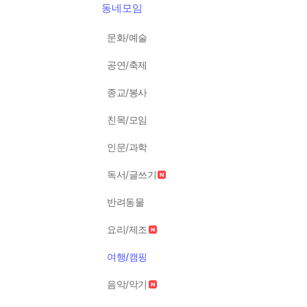
동네모임
문화/예술
공연/축제
종교/봉사
친목/모임
인문/과학
독서/글쓰기
반려동물
요리/제조
여행/캠핑
음악/악기