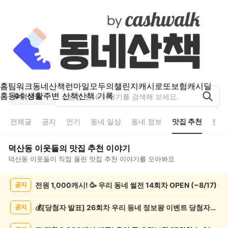
홈
팀워크
동네산책
런마일
모두의챌린지
캐시로또
보험
캐시딜
홈
동네 생활
주변 산책
산책 기록
덕산동
전체글
공지
인기
동네 일상
동네 정보
맛집 추천
분실
덕산동
이웃들의
맛집 추천
이야기
덕산동
이웃들이 직접 올린
맛집 추천
이야기를 모아봐요
덕
전원 1,000캐시! 🥳 우리 동네 썰전 14회차 OPEN (~8/17)
공지
산
동
맛
💰[당첨자 발표] 26회차 우리 동네 정보왕 이벤트 당첨자를 발표합니다!
공지
집
추