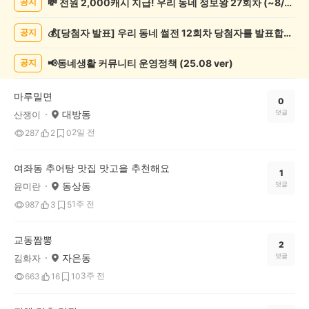
💸 전원 2,000캐시 지급! 우리 동네 정보왕 27회차 (~8/10)
공지
천
게
💰[당첨자 발표] 우리 동네 썰전 12회차 당첨자를 발표합니다!
공지
시
글
목
📢동네생활 커뮤니티 운영정책 (25.08 ver)
공지
록
마루밀면
0
대방동
댓글
산쟁이
2일 전
287
2
0
여좌동 추어탕 맛집 맛고을 추천해요
1
동상동
댓글
윤미란
1주 전
987
3
5
교동짬뽕
2
자은동
댓글
김화자
3주 전
663
16
10