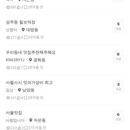
6개월 전
261
3
2
성주동 칠보덕장
5
대방동
댓글
산쟁이
6개월 전
277
0
0
우리동네 맛집추천해주헤요
0
광화동
댓글
KR42RY1J
8개월 전
129
7
0
사윌스시 맛과가성비 최고
3
남양동
댓글
김선
8개월 전
141
4
0
서울맛집
0
자은동
댓글
사람입니다
10개월 전
233
2
0