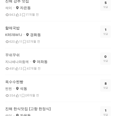
진해 강추 맛집
5
자은동
댓글
석이
1개월 전
943
3
1
할매국밥
1
경화동
댓글
KRS1BM1J
2개월 전
620
11
5
꾸쉬꾸쉬
0
여좌동
댓글
지나세나와함께
2개월 전
491
13
4
옥수수찐빵
8
석동
댓글
찐찐
6개월 전
354
1
0
진해 한식맛집 [고향 한정식]
1
자은동
댓글
석이