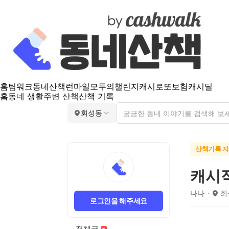
홈
팀워크
동네산책
런마일
모두의챌린지
캐시로또
보험
캐시딜
홈
동네 생활
주변 산책
산책 기록
회성동
산책기록 
캐시
나나
회
로그인을 해주세요
전체글