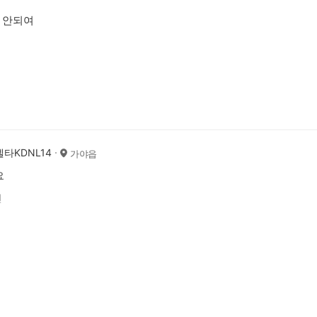
 안되여
타KDNL14
가야읍
요
전