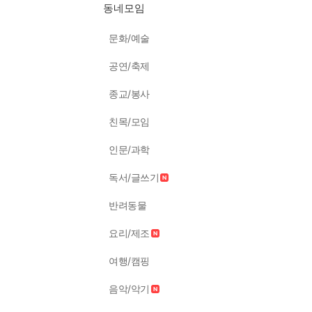
동네모임
문화/예술
공연/축제
종교/봉사
친목/모임
인문/과학
독서/글쓰기
반려동물
요리/제조
여행/캠핑
음악/악기