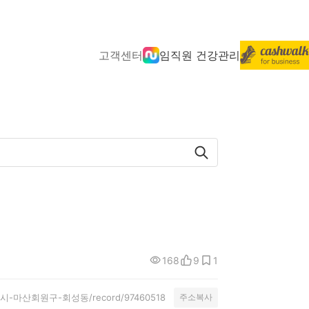
고객센터
임직원 건강관리
168
9
1
ty/창원시-마산회원구-회성동/record/97460518
주소복사