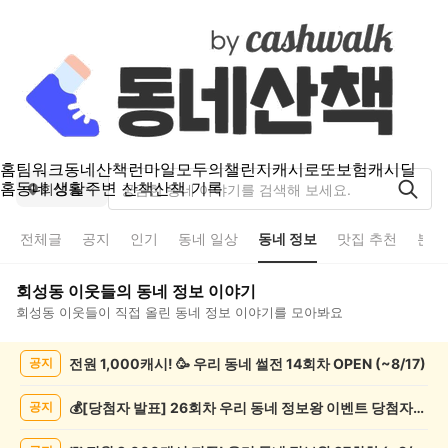
홈
팀워크
동네산책
런마일
모두의챌린지
캐시로또
보험
캐시딜
홈
동네 생활
주변 산책
산책 기록
회성동
전체글
공지
인기
동네 일상
동네 정보
맛집 추천
분실
회성동
이웃들의
동네 정보
이야기
회성동
이웃들이 직접 올린
동네 정보
이야기를 모아봐요
회
전원 1,000캐시! 🥳 우리 동네 썰전 14회차 OPEN (~8/17)
공지
성
동
동
💰[당첨자 발표] 26회차 우리 동네 정보왕 이벤트 당첨자를 발표합니다!
공지
네
정