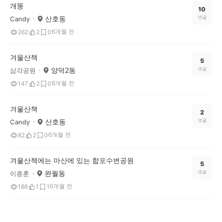
개똥
10
산호동
댓글
Candy
6개월 전
262
2
0
겨울산책
5
양덕2동
댓글
삼각공원
6개월 전
147
2
0
겨울산책
2
산호동
댓글
Candy
6개월 전
82
2
0
겨울산책에는 마산에 있는 합포수변공원
5
완월동
댓글
이종훈
6개월 전
186
1
1