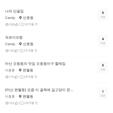
나의 단골집
5
산호동
댓글
Candy
4개월 전
368
1
2
속초이모찜
4
산호동
댓글
Candy
5개월 전
156
1
0
마산 오동동의 맛집 오동동아구 할매집
5
완월동
댓글
이종훈
6개월 전
176
1
0
(마산 완월동) 요즘 이 골목에 길고양이 문제가 심해요
1
완월동
댓글
이종훈
6개월 전
163
2
0