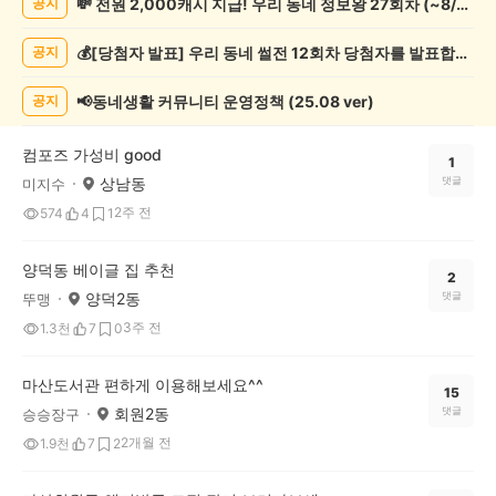
💸 전원 2,000캐시 지급! 우리 동네 정보왕 27회차 (~8/10)
공지
보
게
💰[당첨자 발표] 우리 동네 썰전 12회차 당첨자를 발표합니다!
공지
시
글
목
📢동네생활 커뮤니티 운영정책 (25.08 ver)
공지
록
컴포즈 가성비 good
1
상남동
댓글
미지수
2주 전
574
4
1
양덕동 베이글 집 추천
2
양덕2동
댓글
뚜맹
3주 전
1.3천
7
0
마산도서관 편하게 이용해보세요^^
15
회원2동
댓글
승승장구
2개월 전
1.9천
7
2