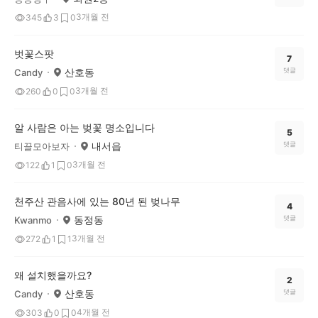
3개월 전
345
3
0
벗꽃스팟
7
산호동
댓글
Candy
3개월 전
260
0
0
알 사람은 아는 벚꽃 명소입니다
5
내서읍
댓글
티끌모아보자
3개월 전
122
1
0
천주산 관음사에 있는 80년 된 벚나무
4
동정동
댓글
Kwanmo
3개월 전
272
1
1
왜 설치했을까요?
2
산호동
댓글
Candy
4개월 전
303
0
0