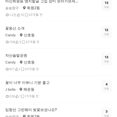
마산회원동 앵지밭골 그집 장미 보러가보세요^^
13
회원2동
댓글
승승장구
2개월 전
1.2천
10
0
꽃동산 소개
12
산호동
댓글
Candy
2개월 전
758
3
3
자산솔밭공원
13
산호동
댓글
Candy
3개월 전
617
1
0
꽃이 너무 이쁘니 기분 좋고
4
해운동
댓글
J bella
3개월 전
226
1
1
임항선 그린웨이 벚꽃보셨나요?
3
회원2동
댓글
승승장구